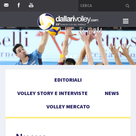
HOME
EDITORIALI
VOLLEY STORY E INTERVISTE
EDITORIALI
NEWS
VOLLEY STORY E INTERVISTE
NEWS
VOLLEY MERCATO
VOLLEY MERCATO
COMPETIZIONI
EVENTI