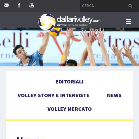
HOME
EDITORIALI
VOLLEY STORY E INTERVISTE
EDITORIALI
NEWS
VOLLEY STORY E INTERVISTE
NEWS
VOLLEY MERCATO
VOLLEY MERCATO
COMPETIZIONI
EVENTI