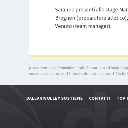
Saranno presenti allo stage Mari
Brogneri (preparatore atletico)
Venuto (team manager).
precedente:
vnl femminile: l’italia è sbarcata ad hong-kon
successivo:
europei u18 femminili: l’italia supera 3-0 la let
DALLARIVOLLEY SOSTIENE
CONTATTI
TOP 