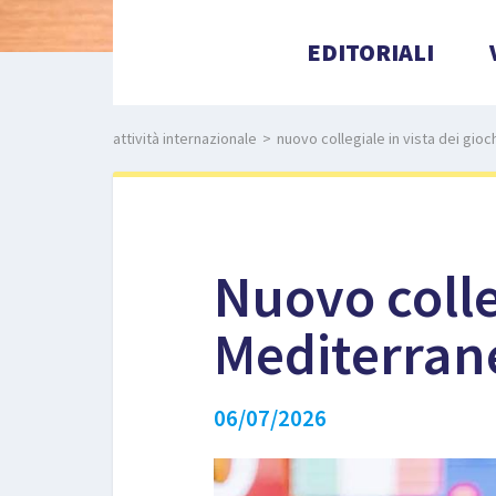
EDITORIALI
attività internazionale
>
nuovo collegiale in vista dei gio
Nuovo colleg
Mediterran
06/07/2026