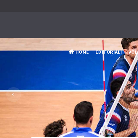
HOME
EDITORIALI
VOL
‹