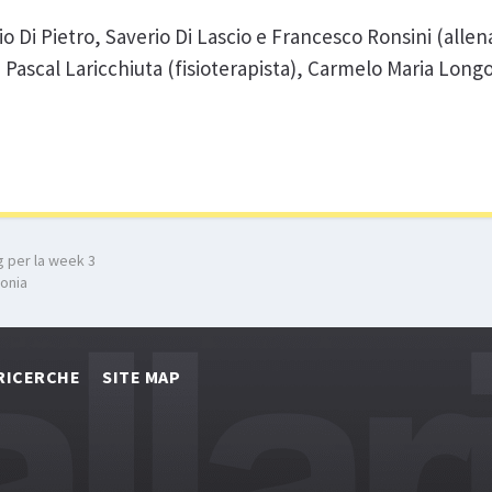
o Di Pietro, Saverio Di Lascio e Francesco Ronsini (allen
, Pascal Laricchiuta (fisioterapista), Carmelo Maria Lon
g per la week 3
tonia
RICERCHE
SITE MAP