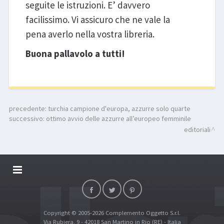
seguite le istruzioni. E’ davvero
facilissimo. Vi assicuro che ne vale la
pena averlo nella vostra libreria.
Buona pallavolo a tutti!
precedente:
turchia campione d'europa, azzurre solo quarte
successivo:
ottimo avvio delle azzurre all’europeo femminile
editoriali
DALLARIVOLLEY SOSTIENE
CONTATTI
Copyright © 2005-2026 Complemento Oggetto S.r.l.
TOP RICERCHE
Via Rubiera, 9 - 42018 San Martino in Rio (RE) - Italia