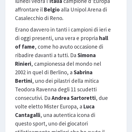
lunedì vedrà l’
Italia
campione d’Europa
affrontare il
Belgio
alla Unipol Arena di
Casalecchio di Reno.
Erano davvero in tanti i campioni di ieri e
di oggi presenti, una vera e propria
hall
of fame
, come ho avuto occasione di
ribadire davanti a tutti. Da
Simona
Rinieri
, campionessa del mondo nel
2002 in quel di Berlino, a
Sabrina
Bertini
, uno dei pilastri della mitica
Teodora Ravenna degli 11 scudetti
consecutivi. Da
Andrea Sartoretti
, due
volte eletto Mister Europa, a
Luca
Cantagalli
, una autentica icona di
questo sport, uno dei giocatori