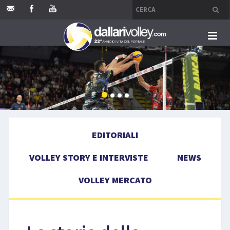
HOME
EDITORIALI
VOLLEY STORY E INTERVISTE
EDITORIALI
NEWS
VOLLEY STORY E INTERVISTE
NEWS
VOLLEY MERCATO
VOLLEY MERCATO
COMPETIZIONI
EVENTI