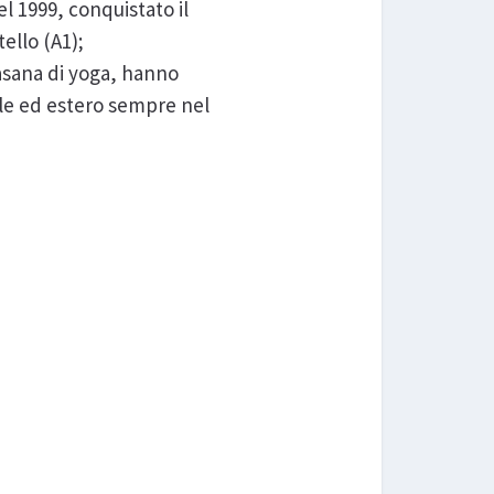
 1999, conquistato il
ello (A1);
 asana di yoga, hanno
nale ed estero sempre nel