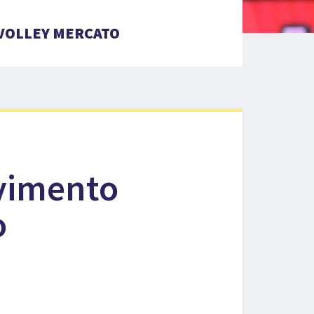
VOLLEY MERCATO
ovimento
o