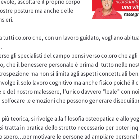
vole, ascoltare il proprio corpo
 nostre posture ma anche delle
sieri.
o a tutti coloro che, con un lavoro guidato, vogliano abitua
.
so gli specialisti del campo bensì verso coloro che agli s
 che il benessere personale è prima di tutto nelle nostr
introspezione ma non si limita agli aspetti concettuali
nvolge il solo lavoro cognitivo ma anche fisico poiché il 
 e del nostro malessere, l’unico davvero “leale” con n
 soffocare le emozioni che possono generare disequilibri
 più teorica, si rivolge alla filosofia osteopatica e allo 
 Si tratta in pratica dello stretto necessario per poter 
….io spero…per motivare le persone ad ampliare persona