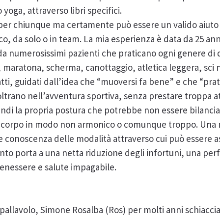
yoga, attraverso libri specifici.
 per chiunque ma certamente può essere un valido aiuto p
co, da solo o in team. La mia esperienza è data da 25 anni 
a numerosissimi pazienti che praticano ogni genere di di
5, maratona, scherma, canottaggio, atletica leggera, sci 
atti, guidati dall’idea che “muoversi fa bene” e che “pra
oltrano nell’avventura sportiva, senza prestare troppa a
ndi la propria postura che potrebbe non essere bilanciat
 il corpo in modo non armonico o comunque troppo. Un
 conoscenza delle modalità attraverso cui può essere as
nto porta a una netta riduzione degli infortuni, una pe
enessere e salute impagabile.
 pallavolo, Simone Rosalba (Ros) per molti anni schiacci