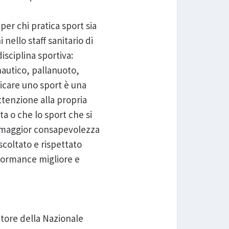
er chi pratica sport sia
nello staff sanitario di
sciplina sportiva:
nautico, pallanuoto,
ticare uno sport è una
ttenzione alla propria
a o che lo sport che si
a maggior consapevolezza
coltato e rispettato
rformance migliore e
atore della Nazionale