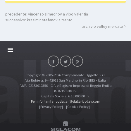
precedente:
vincenzo simeonov a vibo valentia
successivo:
krasimir stefanov a trento
archivio volley mercato
DALLARIVOLLEY SOSTIENE
CONTATTI
Copyright © 2005-2026 Complemento Oggetto S.r.l.
TOP RICERCHE
Via Rubiera, 9 - 42018 San Martino in Rio (RE) - Italia
SITE MAP
P.IVA: 02153010356 - C.F. e Registro Imprese di Reggio Emilia
n. 02153010356
Capitale Sociale: € 10.000,00 i.v.
Per info: lanfrancodallari@dallarivolley.com
[Privacy Policy]
[Cookie Policy]