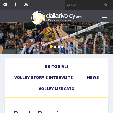
HOME
EDITORIALI
VOLLEY STORY E INTERVISTE
EDITORIALI
NEWS
VOLLEY STORY E INTERVISTE
NEWS
VOLLEY MERCATO
VOLLEY MERCATO
COMPETIZIONI
EVENTI