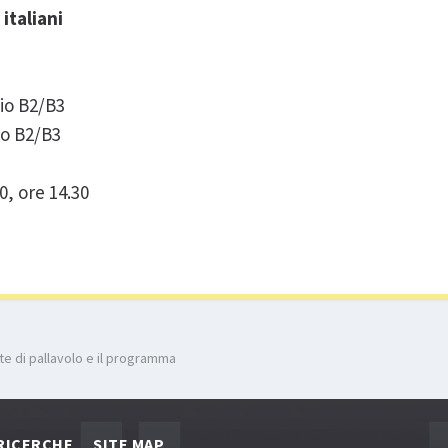
 italiani
gio B2/B3
io B2/B3
10, ore 14.30
ate di pallavolo e il programma
RICERCHE
SITE MAP