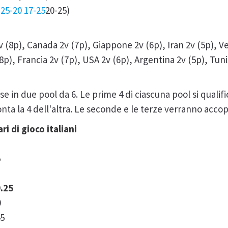
 25-20 17-25
20-25)
3v (8p), Canada 2v (7p), Giappone 2v (6p), Iran 2v (5p), 
8p), Francia 2v (7p), USA 2v (6p), Argentina 2v (5p), Tuni
e in due pool da 6. Le prime 4 di ciascuna pool si qualifi
ronta la 4 dell'altra. Le seconde e le terze verranno acco
i di gioco italiani
5
9.25
0
45