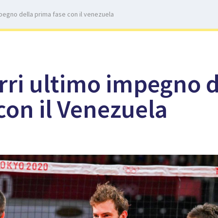
mpegno della prima fase con il venezuela
urri ultimo impegno d
con il Venezuela