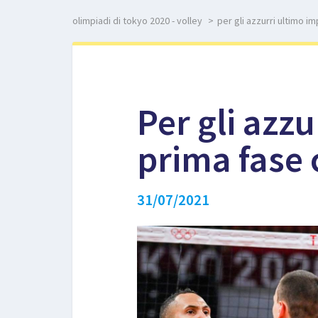
olimpiadi di tokyo 2020 - volley
>
per gli azzurri ultimo i
Per gli azz
prima fase 
31/07/2021