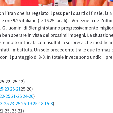
n l’Iran che ha regalato il pass per i quarti di finale, la
 ore 9.25 italiane (le 16.25 locali) il Venezuela nell’ulti
. Gli uomini di Blengini stanno progressivamente miglior
 ben sperare in vista dei prossimi impegni. La situazion
e molto intricata con risultati a sorpresa che modific
nfatti imbattuta. Un solo precedente tra le due formazion
 con il punteggio di 3-0. In totale invece sono undici i p
25-22, 25-12)
25-23 25-21
25-20)
22-25 21-25 24-26
)
23-25 23-25 25-19
25-18 15-8
)
 21-25, 25-21)