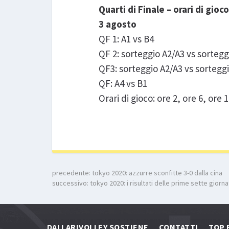
Quarti di Finale – orari di gioco
3 agosto
QF 1: A1 vs B4
QF 2: sorteggio A2/A3 vs sorteg
QF3: sorteggio A2/A3 vs sortegg
QF: A4 vs B1
Orari di gioco: ore 2, ore 6, ore 
precedente:
tokyo 2020: azzurre sconfitte 3-0 dalla cina
successivo:
tokyo 2020: i risultati delle prime sette giorn
DALLARIVOLLEY SOSTIENE
CONTATTI
TOP 