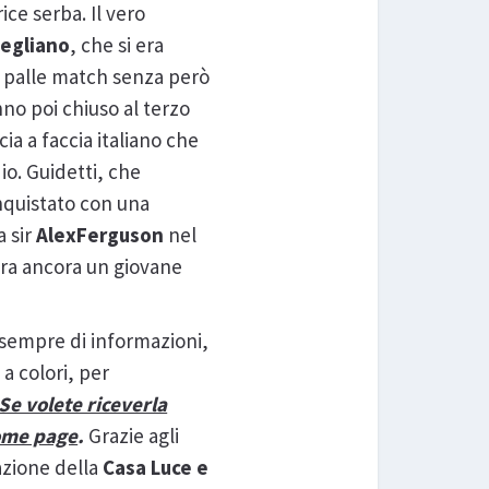
ice serba. Il vero
egliano
, che si era
ro palle match senza però
nno poi chiuso al terzo
ccia a faccia italiano che
io. Guidetti, che
onquistato con una
a sir
Alex
Ferguson
nel
era ancora un giovane
sempre di informazioni,
 a colori, per
Se volete riceverla
home page
.
Grazie agli
azione della
Casa Luce e