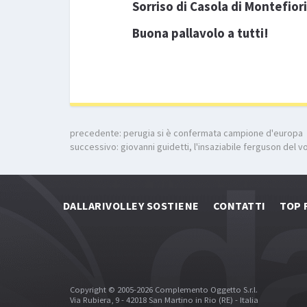
Sorriso di Casola di Montefio
Buona pallavolo a tutti!
precedente:
perugia si è confermata campione d'europa
successivo:
giovanni guidetti, l'insaziabile ferguson del v
DALLARIVOLLEY SOSTIENE
CONTATTI
TOP 
Copyright © 2005-2026 Complemento Oggetto S.r.l.
Via Rubiera, 9 - 42018 San Martino in Rio (RE) - Italia