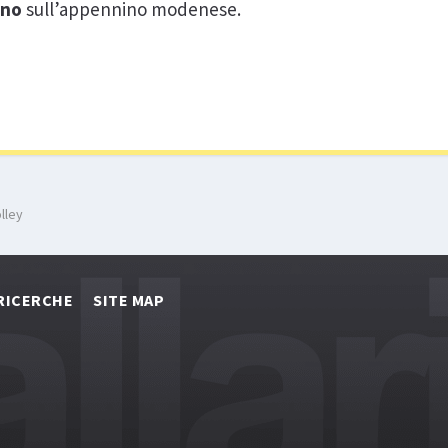
rino
sull’appennino modenese.
olley
RICERCHE
SITE MAP