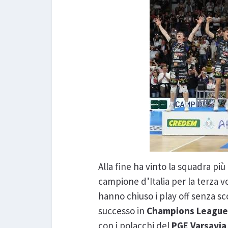
Alla fine ha vinto la squadra più 
campione d’Italia per la terza vo
hanno chiuso i play off senza s
successo in
Champions Leagu
con i polacchi del
PGE
Varsavia