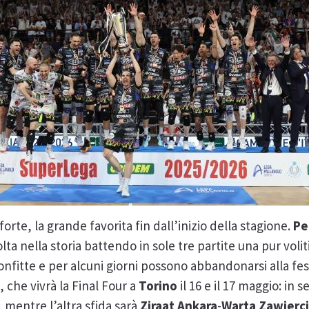
forte, la grande favorita fin dall’inizio della stagione.
Pe
lta nella storia battendo in sole tre partite una pur voli
confitte e per alcuni giorni possono abbandonarsi alla fe
e
, che vivrà la Final Four a
Torino
il 16 e il 17 maggio: in 
, mentre l’altra sfida sarà
Ziraat
Ankara
-
Warta
Zawierc