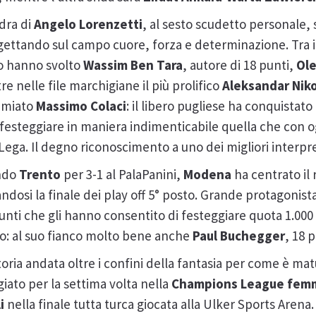
dra di
Angelo Lorenzetti
, al sesto scudetto personale,
, gettando sul campo cuore, forza e determinazione. Tra i
 lo hanno svolto
Wassim Ben Tara
, autore di 18 punti,
Ole
e nelle file marchigiane il più prolifico
Aleksandar Nik
remiato
Massimo Colaci
: il libero pugliese ha conquistato
festeggiare in maniera indimenticabile quella che con og
Lega. Il degno riconoscimento a uno dei migliori interpre
ndo
Trento
per 3-1 al PalaPanini,
Modena
ha centrato il 
dosi la finale dei play off 5° posto. Grande protagonist
punti che gli hanno consentito di festeggiare quota 1.000
o: al suo fianco molto bene anche
Paul Buchegger
, 18 
oria andata oltre i confini della fantasia per come è mat
iato per la settima volta nella
Champions
League
femm
i
nella finale tutta turca giocata alla Ulker Sports Arena