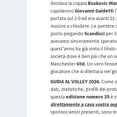
decisiva la coppia
Boskovic
-
Ma
capolavoro
Giovanni
Guidetti
l
portata sul 2-0 ed era avanti 2
riuscire a chiudere. Le pantere 
posto piegando
Scandicci
per 3
avevamo sinceramente sperato di 
quest’anno ha già vinto il titolo 
società dove è ben più che un s
Manchester
Utd
. Un vero fenom
giocatore che si dilettava nel 
GUIDA AL VOLLEY 2026.
Come o
dati, statistiche, profili dei pro
questa
edizione numero 35
è s
direttamente a casa vostra seg
sponsor/amici presenti, sono mol