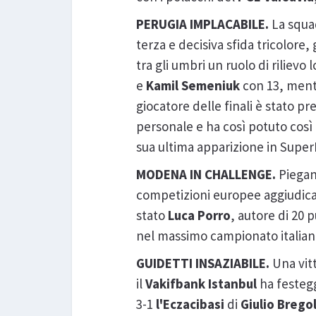
PERUGIA IMPLACABILE.
La squa
terza e decisiva sfida tricolore
tra gli umbri un ruolo di rilievo
e
Kamil Semeniuk
con 13, mentr
giocatore delle finali è stato p
personale e ha così potuto così 
sua ultima apparizione in Super
MODENA IN CHALLENGE.
Piega
competizioni europee aggiudican
stato
Luca Porro
, autore di 20 
nel massimo campionato italian
GUIDETTI INSAZIABILE.
Una vitt
il
Vakifbank
Istanbul
ha festegg
3-1
l'Eczacibasi
di
Giulio Bregol