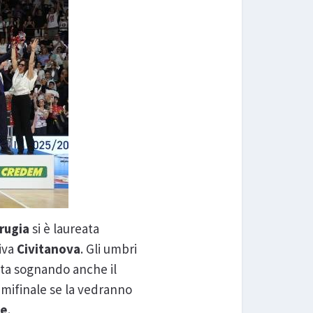
rugia
si è laureata
tiva
Civitanova
. Gli umbri
sta sognando anche il
semifinale se la vedranno
ie
.