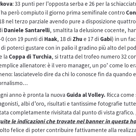
rkova
: 33 punti per l’opposta serba e 26 per la schiacciatr
’ha però compiuto il giorno prima semifinale contro
Con
2-18 nel terzo parziale avendo pure a disposizione quatt
di
Daniele
Santarelli
, smaltita la delusione cocente, ha
-0 (con 19 punti di
Haak
, 18 di
Zhu
e 17 di
Gabi
) in un fa
poterci gustare con in palio il gradino più alto del pod
e la
Coppa
di
Turchia
, si tratta del trofeo numero 32 c
emplice allenatore: è il vero manager, un po’ come lo er
eno: lasciatevelo dire da chi lo conosce fin da quando 
giornalismo…
gni anno è pronta la nuova
Guida al Volley.
Ricca come 
tagonisti, albi d’oro, risultati e tantissime fotografie tutte
tata completamente rivisitata dal punto di vista grafico.
uite le indicazioni che trovate nel banner in questa 
to felice di poter contribuire fattivamente alla realizz