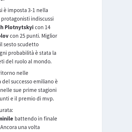
si è imposta 3-1 nella
 protagonisti indiscussi
h Plotnytskyi
con
14
olov
con 25 punti. Miglior
 il sesto scudetto
ni probabilità è stata la
ti del ruolo al mondo.
ritorno nelle
a del successo emiliano è
 nelle sue prime stagioni
punti e il premio di mvp.
urata:
inile
battendo in finale
. Ancora una volta