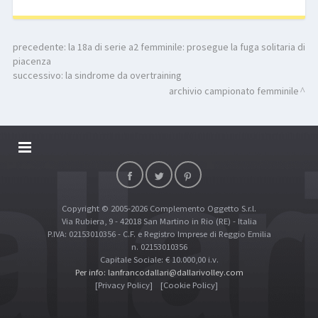
precedente:
la 18a di serie a2 femminile: prosegue la fuga solitaria di
piacenza
successivo:
la sindrome da overtraining
archivio campionato femminile
DALLARIVOLLEY SOSTIENE
CONTATTI
Copyright © 2005-2026 Complemento Oggetto S.r.l.
TOP RICERCHE
Via Rubiera, 9 - 42018 San Martino in Rio (RE) - Italia
SITE MAP
P.IVA: 02153010356 - C.F. e Registro Imprese di Reggio Emilia
n. 02153010356
Capitale Sociale: € 10.000,00 i.v.
Per info: lanfrancodallari@dallarivolley.com
[Privacy Policy]
[Cookie Policy]