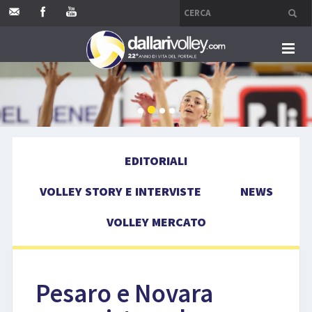
HOME
EDITORIALI
EDITORIALI
VOLLEY STORY E INTERVISTE
VOLLEY STORY E INTERVISTE
NEWS
NEWS
VOLLEY MERCATO
VOLLEY MERCATO
COMPETIZIONI
Pesaro e Novara
EVENTI