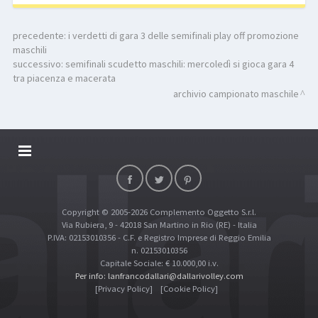
precedente:
i verdetti di gara 3 delle semifinali play off promozione
maschili
successivo:
semifinali scudetto maschili: mercoledì si gioca gara 4
tra piacenza e macerata
archivio campionato maschile
DALLARIVOLLEY SOSTIENE
CONTATTI
Copyright © 2005-2026 Complemento Oggetto S.r.l.
TOP RICERCHE
Via Rubiera, 9 - 42018 San Martino in Rio (RE) - Italia
SITE MAP
P.IVA: 02153010356 - C.F. e Registro Imprese di Reggio Emilia
n. 02153010356
Capitale Sociale: € 10.000,00 i.v.
Per info: lanfrancodallari@dallarivolley.com
[Privacy Policy]
[Cookie Policy]