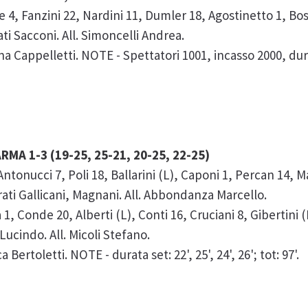
, Fanzini 22, Nardini 11, Dumler 18, Agostinetto 1, Bosc
ti Sacconi. All. Simoncelli Andrea.
na Cappelletti. NOTE - Spettatori 1001, incasso 2000, durata
MA 1-3 (19-25, 25-21, 20-25, 22-25)
onucci 7, Poli 18, Ballarini (L), Caponi 1, Percan 14, Maz
rati Gallicani, Magnani. All. Abbondanza Marcello.
, Conde 20, Alberti (L), Conti 16, Cruciani 8, Gibertini 
 Lucindo. All. Micoli Stefano.
ertoletti. NOTE - durata set: 22', 25', 24', 26'; tot: 97'.