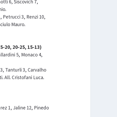
tti 6, Siscovich 7,
io.
 Petrucci 3, Renzi 10,
sciulo Mauro.
-20, 20-25, 15-13)
llardini 5, Monaco 4,
, Tanturli 3, Carvalho
 All. Cristofani Luca.
arez 1, Jaline 12, Pinedo