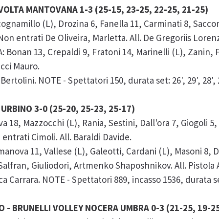
 VOLTA MANTOVANA 1-3 (25-15, 23-25, 22-25, 21-25)
ognamillo (L), Drozina 6, Fanella 11, Carminati 8, Sacc
. Non entrati De Oliveira, Marletta. All. De Gregoriis Loren
nan 13, Crepaldi 9, Fratoni 14, Marinelli (L), Zanin, F
acci Mauro.
tolini. NOTE - Spettatori 150, durata set: 26', 29', 28', 28
URBINO 3-0 (25-20, 25-23, 25-17)
, Mazzocchi (L), Rania, Sestini, Dall'ora 7, Giogoli 5, Bo
entrati Cimoli. All. Baraldi Davide.
nova 11, Vallese (L), Galeotti, Cardani (L), Masoni 8, D
alfran, Giuliodori, Artmenko Shaposhnikov. All. Pistola
 Carrara. NOTE - Spettatori 889, incasso 1536, durata set: 2
- BRUNELLI VOLLEY NOCERA UMBRA 0-3 (21-25, 19-25