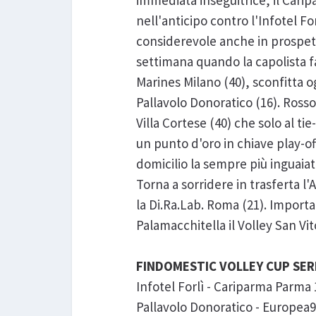
immediata inseguitrice, il Carip
nell'anticipo contro l'Infotel Fo
considerevole anche in prospet
settimana quando la capolista fa
Marines Milano (40), sconfitta 
Pallavolo Donoratico (16). Ross
Villa Cortese (40) che solo al tie
un punto d'oro in chiave play-of
domicilio la sempre più inguaiat
Torna a sorridere in trasferta l
la Di.Ra.Lab. Roma (21). Import
Palamacchitella il Volley San Vi
FINDOMESTIC VOLLEY CUP SERIE 
Infotel Forlì - Cariparma Parma 1
Pallavolo Donoratico - Europea92