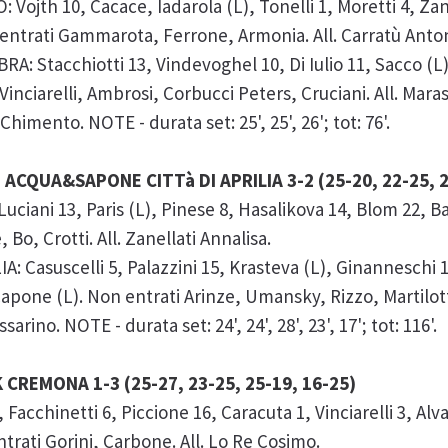
th 10, Cacace, Iadarola (L), Tonelli 1, Moretti 4, Zano
 entrati Gammarota, Ferrone, Armonia. All. Carratù Anton
tacchiotti 13, Vindevoghel 10, Di Iulio 11, Sacco (L),
Vinciarelli, Ambrosi, Corbucci Peters, Cruciani. All. Mara
himento. NOTE - durata set: 25', 25', 26'; tot: 76'.
ACQUA&SAPONE CITTà DI APRILIA 3-2 (25-20, 22-25, 25
ani 13, Paris (L), Pinese 8, Hasalikova 14, Blom 22, Ba
Bo, Crotti. All. Zanellati Annalisa.
Casuscelli 5, Palazzini 15, Krasteva (L), Ginanneschi 13
apone (L). Non entrati Arinze, Umansky, Rizzo, Martilotti.
arino. NOTE - durata set: 24', 24', 28', 23', 17'; tot: 116'.
 CREMONA 1-3 (25-27, 23-25, 25-19, 16-25)
Facchinetti 6, Piccione 16, Caracuta 1, Vinciarelli 3, Alv
trati Gorini, Carbone. All. Lo Re Cosimo.