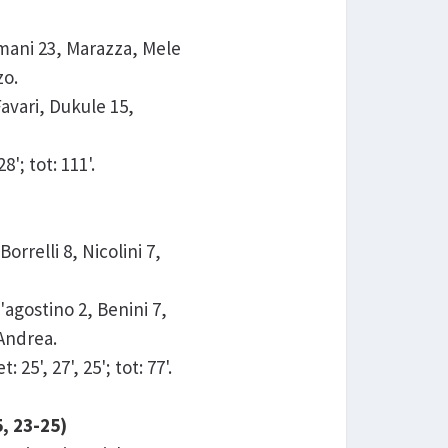
omani 23, Marazza, Mele
zo.
avari, Dukule 15,
'; tot: 111'.
rrelli 8, Nicolini 7,
'agostino 2, Benini 7,
 Andrea.
5', 27', 25'; tot: 77'.
, 23-25)