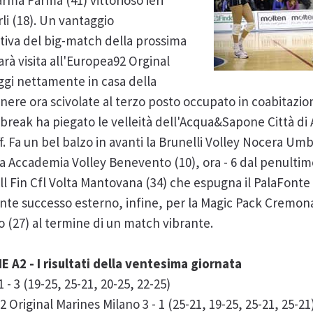
arma Parma (41) vittorioso ieri
rli (18). Un vantaggio
tiva del big-match della prossima
rà visita all'Europea92 Orginal
oggi nettamente in casa della
onere ora scivolate al terzo posto occupato in coabitazi
-break ha piegato le velleità dell'Acqua&Sapone Città di Apr
f. Fa un bel balzo in avanti la Brunelli Volley Nocera Umb
a Accademia Volley Benevento (10), ora - 6 dal penultimo 
'All Fin Cfl Volta Mantovana (34) che espugna il PalaFont
ante successo esterno, infine, per la Magic Pack Cremona
to (27) al termine di un match vibrante.
A2 - I risultati della ventesima giornata
 - 3 (19-25, 25-21, 20-25, 22-25)
 Original Marines Milano 3 - 1 (25-21, 19-25, 25-21, 25-21