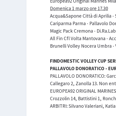
Europea92 Original Marines Mil
Domenica 1 marzo ore 17.30
Acqua&Sapone Città di Aprilia -
Cariparma Parma - Pallavolo Do
Magic Pack Cremona - Di.Ra.La
All Fin Cfl Volta Mantovana - 
Brunelli Volley Nocera Umbra - 
FINDOMESTIC VOLLEY CUP SERIE 
PALLAVOLO DONORATICO - EURO
PALLAVOLO DONORATICO: Garcia Ma
Callegaro 2, Zanolla 13. Non entr
EUROPEA92 ORIGINAL MARINES MIL
Crozzolin 14, Battistini 1, Ronch
ARBITRI: Silvano Valeriani, Katia 