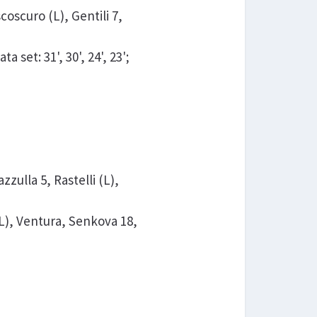
oscuro (L), Gentili 7,
 set: 31', 30', 24', 23';
zulla 5, Rastelli (L),
(L), Ventura, Senkova 18,