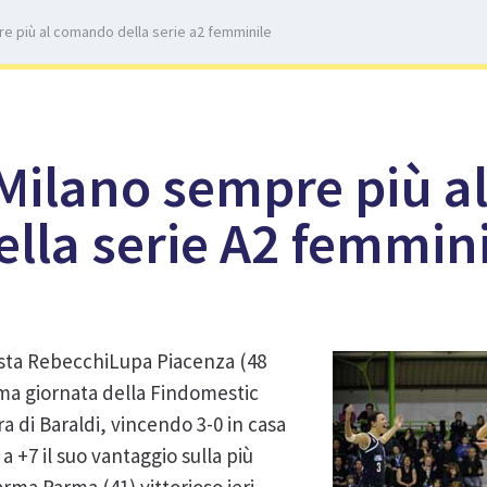
e più al comando della serie a2 femminile
Milano sempre più a
lla serie A2 femmini
ista RebecchiLupa Piacenza (48
ima giornata della Findomestic
ra di Baraldi, vincendo 3-0 in casa
a +7 il suo vantaggio sulla più