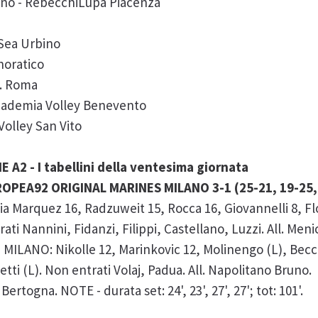
ano - RebecchiLupa Piacenza
 Sea Urbino
noratico
b. Roma
Accademia Volley Benevento
Volley San Vito
A2 - I tabellini della ventesima giornata
PEA92 ORIGINAL MARINES MILANO 3-1 (25-21, 19-25, 
rquez 16, Radzuweit 15, Rocca 16, Giovannelli 8, Flori
ati Nannini, Fidanzi, Filippi, Castellano, Luzzi. All. Men
ANO: Nikolle 12, Marinkovic 12, Molinengo (L), Beccar
etti (L). Non entrati Volaj, Padua. All. Napolitano Bruno.
Bertogna. NOTE - durata set: 24', 23', 27', 27'; tot: 101'.