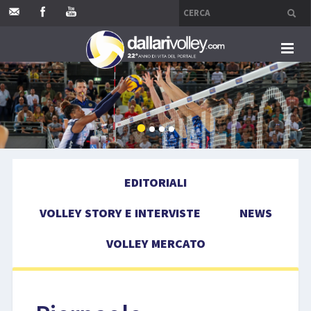
HOME
EDITORIALI
VOLLEY STORY E INTERVISTE
EDITORIALI
NEWS
VOLLEY STORY E INTERVISTE
NEWS
VOLLEY MERCATO
VOLLEY MERCATO
COMPETIZIONI
EVENTI