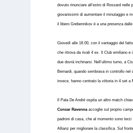
dovuto rinunciare all’estro di Rossard nelle 
giovanissimi di aumentare il minutaggio e met
il libero Grebennikov è a una presenza dalle 
Giovedì alle 18.00, con il vantaggio del fat
che ritrova da rivali 4 ex. Il Club emiliano 
due dovrà inchinarsi. Nell’ultimo turno, a C
Bernardi, quando sembrava in controllo nel q
invece, hanno centrato la vittoria in 4 set 
Il Pala De André ospita un altro match chiave
Consar Ravenna
accoglie sul proprio camp
padroni di casa, che al momento sono terzi 
Allianz per migliorare la classifica. Sul fron