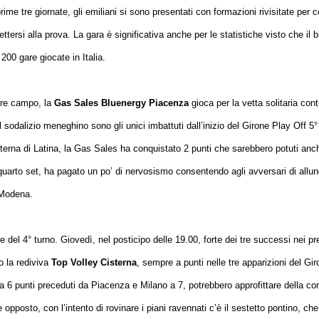
prime tre giornate, gli emiliani si sono presentati con formazioni rivisitate pe
tersi alla prova. La gara è significativa anche per le statistiche visto che il b
200 gare giocate in Italia.
tore campo, la
Gas Sales Bluenergy Piacenza
gioca per la vetta solitaria cont
e il sodalizio meneghino sono gli unici imbattuti dall’inizio del Girone Play Off
isterna di Latina, la Gas Sales ha conquistato 2 punti che sarebbero potuti an
uarto set, ha pagato un po’ di nervosismo consentendo agli avversari di allun
a Modena.
 del 4° turno. Giovedì, nel posticipo delle 19.00, forte dei tre successi nei pre
o la rediviva
Top Volley Cisterna
, sempre a punti nelle tre apparizioni del Gir
a 6 punti preceduti da Piacenza e Milano a 7, potrebbero approfittare della c
te opposto, con l’intento di rovinare i piani ravennati c’è il sestetto pontino, 