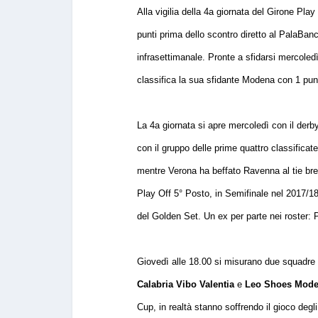
Alla vigilia della 4a giornata del Girone Pl
punti prima dello scontro diretto al PalaBan
infrasettimanale. Pronte a sfidarsi mercole
classifica la sua sfidante Modena con 1 punt
La 4a giornata si apre mercoledì con il derb
con il gruppo delle prime quattro classificat
mentre Verona ha beffato Ravenna al tie brea
Play Off 5° Posto, in Semifinale nel 2017/1
del Golden Set. Un ex per parte nei roster: 
Giovedì alle 18.00 si misurano due squadre 
Calabria Vibo Valentia
e
Leo Shoes Mod
Cup, in realtà stanno soffrendo il gioco de