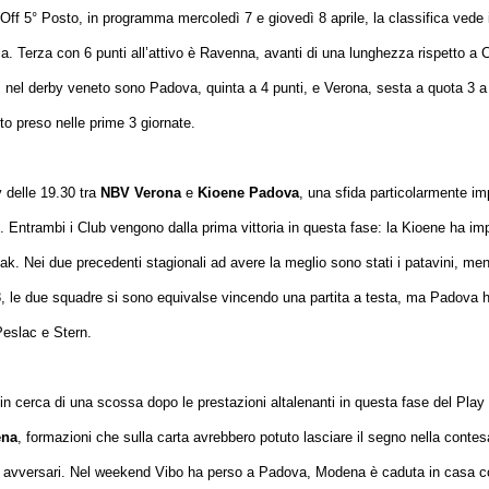
ay Off 5° Posto, in programma mercoledì 7 e giovedì 8 aprile, la classifica ved
ca. Terza con 6 punti all’attivo è Ravenna, avanti di una lunghezza rispetto a 
dì nel derby veneto sono Padova, quinta a 4 punti, e Verona, sesta a quota 3 a
o preso nelle prime 3 giornate.
y delle 19.30 tra
NBV Verona
e
Kioene Padova
, una sfida particolarmente im
e. Entrambi i Club vengono dalla prima vittoria in questa fase: la Kioene ha impa
k. Nei due precedenti stagionali ad avere la meglio sono stati i patavini, ment
8, le due squadre si sono equivalse vincendo una partita a testa, ma Padova ha
Peslac e Stern.
in cerca di una scossa dopo le prestazioni altalenanti in questa fase del Play
ena
, formazioni che sulla carta avrebbero potuto lasciare il segno nella conte
gli avversari. Nel weekend Vibo ha perso a Padova, Modena è caduta in casa c