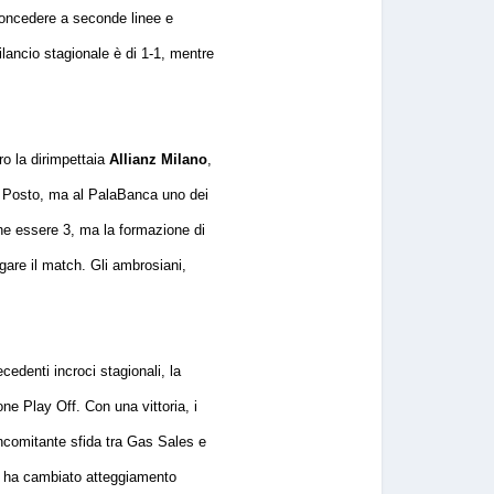
r concedere a seconde linee e
ilancio stagionale è di 1-1, mentre
ro la dirimpettaia
Allianz Milano
,
 5° Posto, ma al PalaBanca uno dei
che essere 3, ma la formazione di
gare il match. Gli ambrosiani,
cedenti incroci stagionali, la
one Play Off. Con una vittoria, i
oncomitante sfida tra Gas Sales e
che ha cambiato atteggiamento