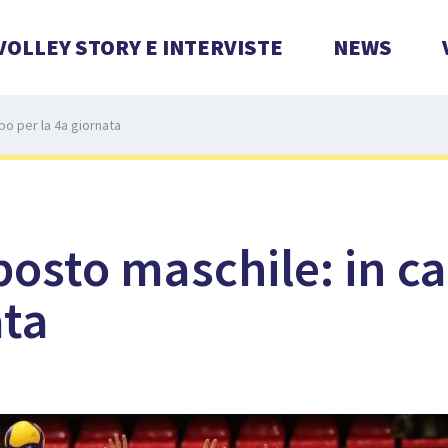
VOLLEY STORY E INTERVISTE
NEWS
po per la 4a giornata
 posto maschile: in 
ata