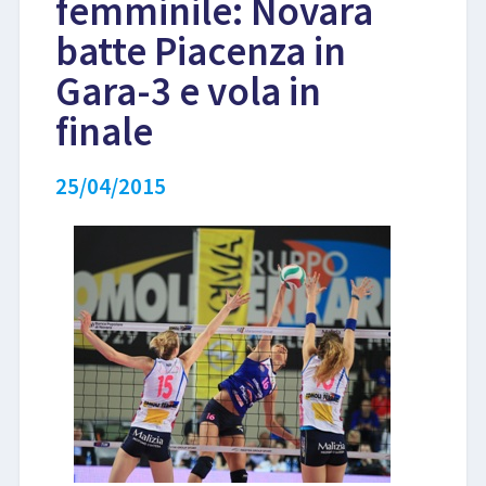
femminile: Novara
batte Piacenza in
LIBRI
Gara-3 e vola in
finale
25/04/2015