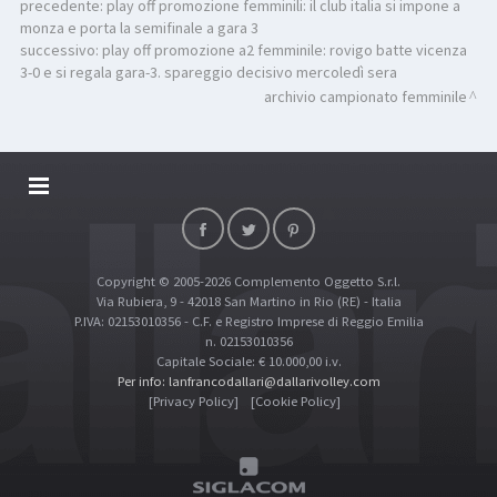
precedente:
play off promozione femminili: il club italia si impone a
monza e porta la semifinale a gara 3
successivo:
play off promozione a2 femminile: rovigo batte vicenza
3-0 e si regala gara-3. spareggio decisivo mercoledì sera
archivio campionato femminile
DALLARIVOLLEY SOSTIENE
CONTATTI
Copyright © 2005-2026 Complemento Oggetto S.r.l.
TOP RICERCHE
Via Rubiera, 9 - 42018 San Martino in Rio (RE) - Italia
SITE MAP
P.IVA: 02153010356 - C.F. e Registro Imprese di Reggio Emilia
n. 02153010356
Capitale Sociale: € 10.000,00 i.v.
Per info: lanfrancodallari@dallarivolley.com
[Privacy Policy]
[Cookie Policy]