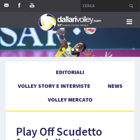
HOME
EDITORIALI
EDITORIALI
VOLLEY STORY E INTERVISTE
VOLLEY STORY E INTERVISTE
NEWS
NEWS
VOLLEY MERCATO
VOLLEY MERCATO
COMPETIZIONI
Play Off Scudetto
EVENTI