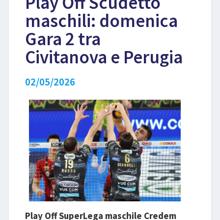
Play Off Scudetto
maschili: domenica
LIBRI
Gara 2 tra
Civitanova e Perugia
02/05/2026
Play Off SuperLega maschile Credem