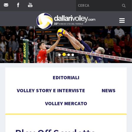
HOME
EDITORIALI
VOLLEY STORY E INTERVISTE
EDITORIALI
NEWS
VOLLEY STORY E INTERVISTE
NEWS
VOLLEY MERCATO
VOLLEY MERCATO
COMPETIZIONI
EVENTI