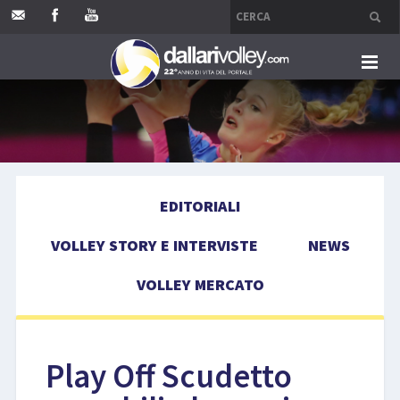
HOME
EDITORIALI
EDITORIALI
VOLLEY STORY E INTERVISTE
VOLLEY STORY E INTERVISTE
NEWS
NEWS
VOLLEY MERCATO
VOLLEY MERCATO
COMPETIZIONI
Play Off Scudetto
EVENTI