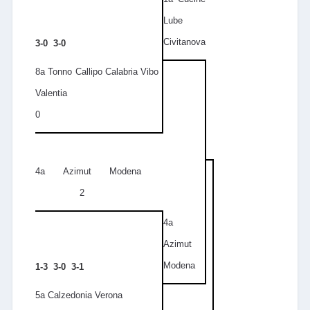
Lube
Civitanova
3-0 3-0
8a Tonno Callipo Calabria Vibo
Valentia
0
4a Azimut Modena
2
4a
Azimut
Modena
1-3 3-0 3-1
5a Calzedonia Verona