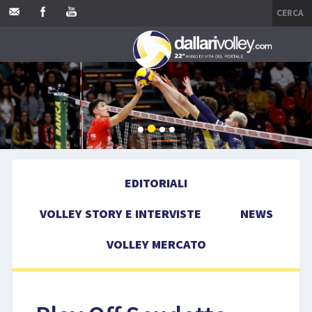
HOME
EDITORIALI
VOLLEY STORY E INTERVISTE
EDITORIALI
NEWS
VOLLEY STORY E INTERVISTE
NEWS
VOLLEY MERCATO
VOLLEY MERCATO
COMPETIZIONI
EVENTI