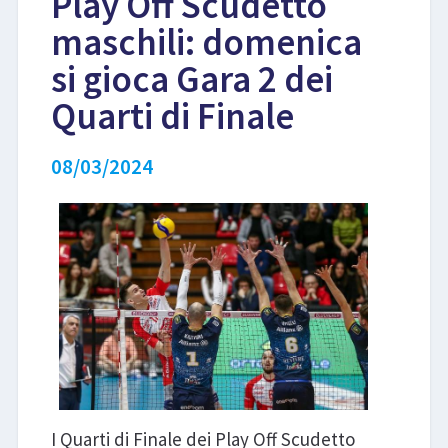
Play Off Scudetto
maschili: domenica
LIBRI
si gioca Gara 2 dei
Quarti di Finale
08/03/2024
I Quarti di Finale dei Play Off Scudetto