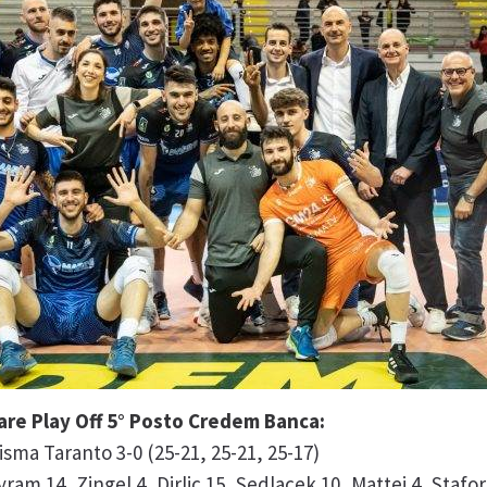
nare Play Off 5° Posto Credem Banca:
risma Taranto 3-0 (25-21, 25-21, 25-17)
ram 14, Zingel 4, Dirlic 15, Sedlacek 10, Mattei 4, Stafori