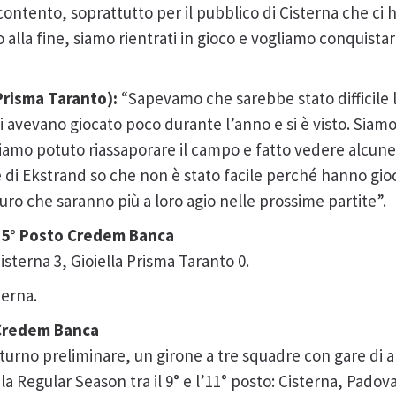
ntento, soprattutto per il pubblico di Cisterna che ci 
 alla fine, siamo rientrati in gioco e vogliamo conquistar
 Prisma Taranto):
“Sapevamo che sarebbe stato difficile l
i avevano giocato poco durante l’anno e si è visto. Sia
amo potuto riassaporare il campo e fatto vedere alcun
e di Ekstrand so che non è stato facile perché hanno gioc
uro che saranno più a loro agio nelle prossime partite”.
ff 5° Posto Credem Banca
isterna 3, Gioiella Prisma Taranto 0.
terna.
o Credem Banca
il turno preliminare, un girone a tre squadre con gare di an
a Regular Season tra il 9° e l’11° posto: Cisterna, Padov