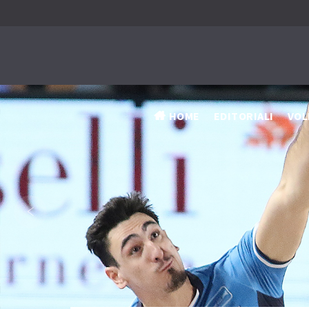
HOME
EDITORIALI
VOL
‹