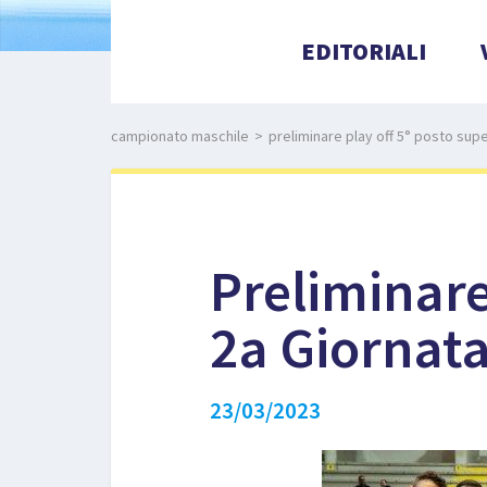
EDITORIALI
campionato maschile
>
preliminare play off 5° posto supe
Preliminare
2a Giornata
23/03/2023