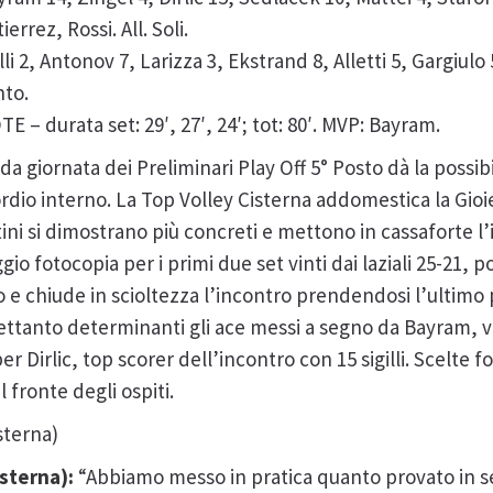
rrez, Rossi. All. Soli.
i 2, Antonov 7, Larizza 3, Ekstrand 8, Alletti 5, Gargiulo 5
nto.
 – durata set: 29′, 27′, 24′; tot: 80′. MVP: Bayram.
da giornata dei Preliminari Play Off 5° Posto dà la possibil
sordio interno. La Top Volley Cisterna addomestica la Gioi
ini si dimostrano più concreti e mettono in cassaforte l’
io fotocopia per i primi due set vinti dai laziali 25-21, p
o e chiude in scioltezza l’incontro prendendosi l’ultimo p
trettanto determinanti gli ace messi a segno da Bayram, 
 Dirlic, top scorer dell’incontro con 15 sigilli. Scelte f
l fronte degli ospiti.
sterna)
sterna):
“Abbiamo messo in pratica quanto provato in s