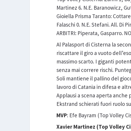
Martinez 6. N.E. Baranowicz, Gutie
Gioiella Prisma Taranto: Cottarell
Falaschi 0. N.E. Stefani. All. Di Pi
ARBITRI: Piperata, Gasparro. NOTE
Al Palasport di Cisterna la secon
riscattare il giro a vuoto dell’e
massimo scarto. I giganti potent
senza mai correre rischi. Puntegg
Soli mantiene il pallino del gioc
lavoro di Catania in difesa e al
Applausi a scena aperta anche per
Ekstrand schierati fuori ruolo su
MVP
: Efe Bayram (Top Volley Ci
Xavier Martinez (Top Volley Ci