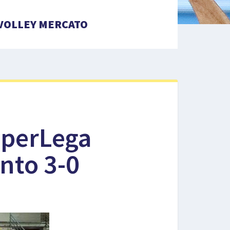
VOLLEY MERCATO
uperLega
anto 3-0