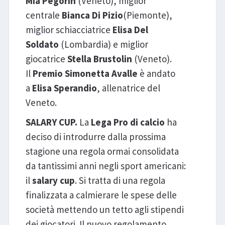
Mia Pegorin
(Veneto), miglior
centrale
Bianca Di Pizio
(Piemonte),
miglior schiacciatrice
Elisa Del
Soldato
(Lombardia) e miglior
giocatrice
Stella Brustolin
(Veneto).
Il
Premio Simonetta Avalle
è andato
a
Elisa Sperandio
, allenatrice del
Veneto.
SALARY CUP.
La
Lega Pro di calcio
ha
deciso di introdurre dalla prossima
stagione una regola ormai consolidata
da tantissimi anni negli sport americani:
il
salary cup
. Si tratta di una regola
finalizzata a calmierare le spese delle
società mettendo un tetto agli stipendi
dei giocatori. Il nuovo regolamento