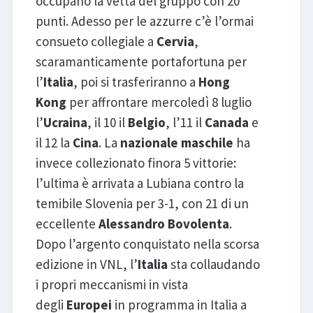
occupano la vetta del gruppo con 20
punti. Adesso per le azzurre c’è l’ormai
consueto collegiale a
Cervia
,
scaramanticamente portafortuna per
l’
Italia
, poi si trasferiranno a
Hong
Kong
per affrontare mercoledì 8 luglio
l’
Ucraina
, il 10 il
Belgio
, l’11 il
Canada
e
il 12 la
Cina
. La
nazionale
maschile
ha
invece collezionato finora 5 vittorie:
l’ultima è arrivata a Lubiana contro la
temibile Slovenia per 3-1, con 21 di un
eccellente
Alessandro Bovolenta
.
Dopo l’argento conquistato nella scorsa
edizione in VNL, l’
Italia
sta collaudando
i propri meccanismi in vista
degli
Europei
in programma in Italia a