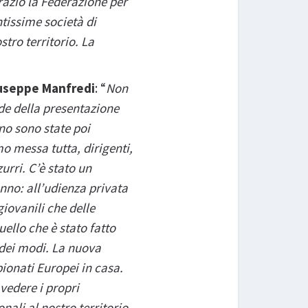
razio la Federazione per
tissime società di
tro territorio. La
useppe Manfredi
: “
Non
de della presentazione
no sono state poi
o messa tutta, dirigenti,
zurri. C’è stato un
nno: all’udienza privata
giovanili che delle
ello che è stato fatto
e dei modi. La nuova
ionati Europei in casa.
 vedere i propri
nali al nostro territorio.