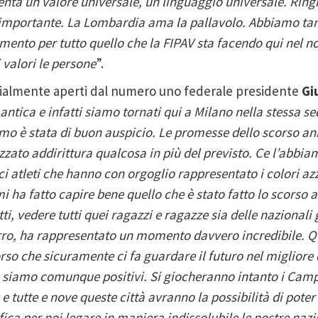
nta un valore universale, un linguaggio universale. Ring
ì importante. La Lombardia ama la pallavolo. Abbiamo tan
mento per tutto quello che la FIPAV sta facendo qui nel nos
i valori le persone
”.
ficialmente aperti dal numero uno federale presidente
Gi
tica e infatti siamo tornati qui a Milano nella stessa se
mo è stata di buon auspicio. Le promesse dello scorso an
ato addirittura qualcosa in più del previsto. Ce l’abbiam
tici atleti che hanno con orgoglio rappresentato i colori az
a fatto capire bene quello che è stato fatto lo scorso a
ti, vedere tutti quei ragazzi e ragazze sia delle nazionali 
urro, ha rappresentato un momento davvero incredibile. Qu
corso che sicuramente ci fa guardare il futuro nel miglior
a siamo comunque positivi. Si giocheranno intanto i Camp
 e tutte e nove queste città avranno la possibilità di poter
ica per noi legare in maniera indissolubile le nostre nazio