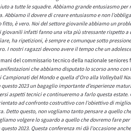
uto a tutte le squadre. Abbiamo grande entusiasmo per mi
. Abbiamo il dovere di creare entusiasmo e non l’obbligato
 fitto, è vero. Noi del settore giovanile abbiamo un probl
 giovanili infatti fanno una vita più stressante rispetto a 
diare, ha ripetizioni, è sempre e comunque sotto pression
o. I nostri ragazzi devono avere il tempo che un adolesc
e mani del commissario tecnico della nazionale seniores
anifestazioni che abbiamo disputato lo scorso anno con l
i Campionati del Mondo e quella d’Oro alla Volleyball Na
n questo 2023 un bagaglio importante d’esperienze matur
rsi aspetti tecnici e continueremo a farlo questa estate.
rientato ad confronto costruttivo con l’obiettivo di migli
ra. Detto questo, non vogliamo tanto pensare a quello ch
gliamo volgere lo sguardo a quello che dovremo fare per 
n questo 2023. Questa conferenza mi dà l’occasione anche