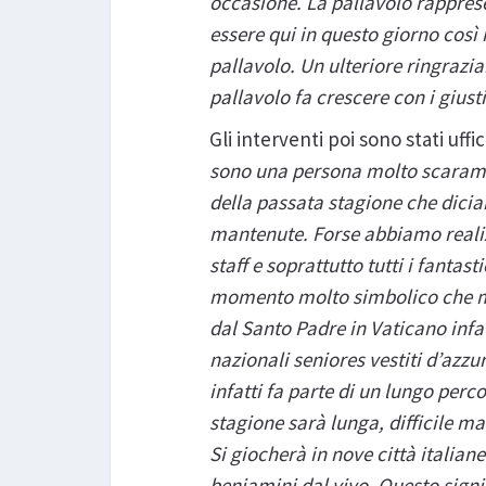
occasione. La pallavolo rapprese
essere qui in questo giorno cos
pallavolo. Un ulteriore ringrazia
pallavolo fa crescere con i giust
Gli interventi poi sono stati uf
sono una persona molto scaraman
della passata stagione che dicia
mantenute. Forse abbiamo realizz
staff e soprattutto tutti i fantas
momento molto simbolico che mi h
dal Santo Padre in Vaticano infat
nazionali seniores vestiti d’azz
infatti fa parte di un lungo per
stagione sarà lunga, difficile m
Si giocherà in nove città italiane
beniamini dal vivo. Questo signif