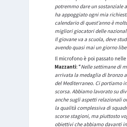
potremmo dare un sostanziale ai
ha appoggiato ogni mia richiesta
calendario di quest’anno è molto
migliori giocatori delle nazionali
Il giovane va a scuola, deve stu
avendo quasi mai un giorno liber
Il microfono è poi passato nell
Mazzanti
: “
Nelle settimane di m
arrivata la medaglia di bronzo a
del Mediterraneo. Ci portiamo i
scorsa. Abbiamo lavorato su dive
anche sugli aspetti relazionali o
la qualità complessiva di squad
scorse stagioni, ma piuttosto vo
obiettivi che abbiamo davanti i