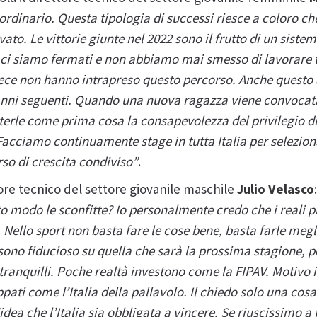
ordinario. Questa tipologia di successi riesce a coloro che
ato. Le vittorie giunte nel 2022 sono il frutto di un siste
ci siamo fermati e non abbiamo mai smesso di lavorare t
nvece non hanno intrapreso questo percorso. Anche questo
nni seguenti. Quando una nuova ragazza viene convocata 
terle come prima cosa la consapevolezza del privilegio d
. Facciamo continuamente stage in tutta Italia per seleziona
so di crescita condiviso”
.
tore tecnico del settore giovanile maschile
Julio Velasco
to modo le sconfitte? Io personalmente credo che i reali 
 Nello sport non basta fare le cose bene, basta farle meglio
o sono fiducioso su quella che sarà la prossima stagione, p
tranquilli. Poche realtà investono come la FIPAV. Motivo i
pati come l’Italia della pallavolo. Il chiedo solo una cos
idea che l’Italia sia obbligata a vincere. Se riuscissimo 