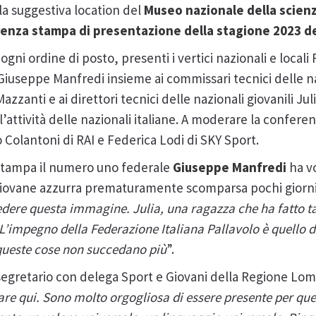
 la suggestiva location del
Museo nazionale della scienz
enza stampa di presentazione della stagione 2023 de
gni ordine di posto, presenti i vertici nazionali e locali F
 Giuseppe Manfredi insieme ai commissari tecnici delle n
zzanti e ai direttori tecnici delle nazionali giovanili Ju
l’attività delle nazionali italiane. A moderare la confer
 Colantoni di RAI e Federica Lodi di SKY Sport.
 stampa il numero uno federale
Giuseppe Manfredi
ha v
 giovane azzurra prematuramente scomparsa pochi giorni 
edere questa immagine. Julia, una ragazza che ha fatto t
 L’impegno della Federazione Italiana Pallavolo è quello d
e queste cose non succedano più
”.
osegretario con delega Sport e Giovani della Regione Lo
are qui. Sono molto orgogliosa di essere presente per qu