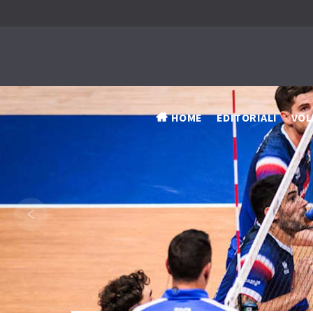
HOME
EDITORIALI
VOL
‹