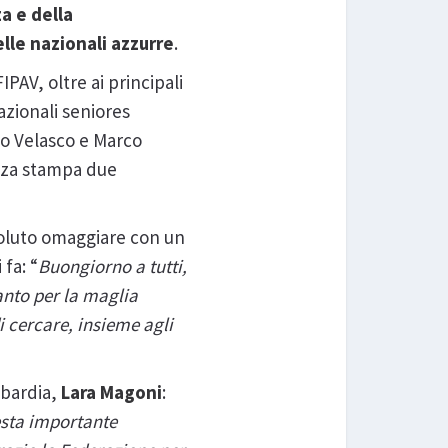
a e della
lle nazionali azzurre
.
IPAV, oltre ai principali
azionali seniores
lio Velasco e Marco
enza stampa due
oluto omaggiare con un
fa: “
Buongiorno a tutti,
anto per la maglia
i cercare, insieme agli
mbardia,
Lara Magoni
:
esta importante