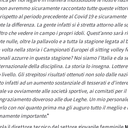
 non avremmo sicuramente raccontato tutte queste vittori
rispetto al periodo precedente al Covid 19 e sicuramente i
 la differenza. La gente infatti si è stretta attorno alle 
ltro che vedere in campo i propri idoli. Quest’anno sarà r
nulle, oltre la pallavolo e a tutta la stagione legata al 
volta nella storia i Campionati Europei di sitting volley 
onali azzurre in questa stagione? Noi siamo l’Italia e da
ernazionale della disciplina. La storia lo insegna. Lotte
livello. Gli strepitosi risultati ottenuti non solo dalle n
o infatti ad un aumento sostanziale di tesserati e d’intere
le va ovviamente alle società sportive, ai comitati per il
n ringraziamento doveroso alle due Leghe. Un mio personal
erlo con noi quanto prima ma gli auguro tutto il meglio e
remamente importante
.”
la il direttore tecnico del settore giovanile femminile
M