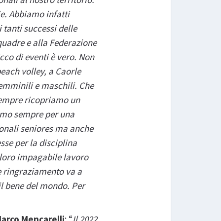
e. Abbiamo infatti
 tanti successi delle
squadre e alla Federazione
icco di eventi è vero. Non
beach volley, a Caorle
femminili e maschili. Che
 sempre ricopriamo un
remo sempre per una
azionali seniores ma anche
sse per la disciplina
 loro impagabile lavoro
e ringraziamento va a
 il bene del mondo. Per
arco Mencarelli
: “
Il 2022