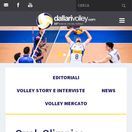
HOME
EDITORIALI
VOLLEY STORY E INTERVISTE
EDITORIALI
NEWS
VOLLEY STORY E INTERVISTE
NEWS
VOLLEY MERCATO
VOLLEY MERCATO
COMPETIZIONI
EVENTI