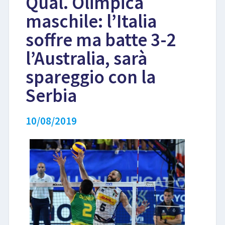
Qual. Olimpica
maschile: l’Italia
LIBRI
soffre ma batte 3-2
l’Australia, sarà
spareggio con la
Serbia
10/08/2019