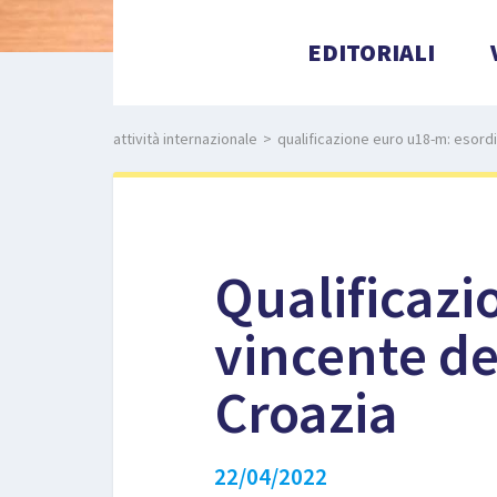
EDITORIALI
attività internazionale
>
qualificazione euro u18-m: esordi
Qualificazi
vincente de
Croazia
22/04/2022