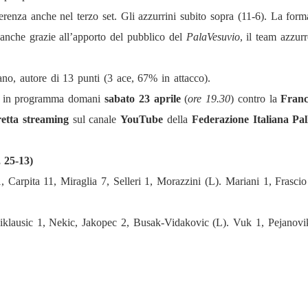
ifferenza anche nel terzo set. Gli azzurrini subito sopra (11-6). La fo
 anche grazie all’apporto del pubblico del
PalaVesuvio
, il team azzur
no, autore di 13 punti (3 ace, 67% in attacco).
tch in programma domani
sabato 23 aprile
(
ore 19.30
) contro la
Franc
retta streaming
sul canale
YouTube
della
Federazio
ne Italiana Pal
 25-13)
 Carpita 11, Miraglia 7, Selleri 1, Morazzini (L). Mariani 1, Frascio
iklausic 1, Nekic, Jakopec 2, Busak-Vidakovic (L). Vuk 1, Pejanovi