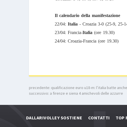
Il calendario della manifestazione
22/04:
Italia
- Croazia 3-0 (25-9, 25-1
23/04: Francia-
Italia
(ore 19.30)
24/04: Croazia-Francia (ore 19.30)
precedente:
qualificazione euro u18-m: l’italia batte anch
successivo:
a firenze e siena 4 amichevoli delle azzurre
DALLARIVOLLEY SOSTIENE
CONTATTI
TOP 