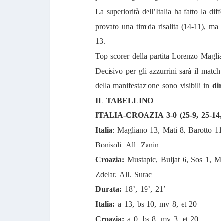
La superiorità dell’Italia ha fatto la d
provato una timida risalita (14-11), ma
13.
Top scorer della partita Lorenzo Maglia
Decisivo per gli azzurrini sarà il ma
della manifestazione sono visibili in
di
IL TABELLINO
ITALIA-CROAZIA 3-0 (25-9, 25-14,
Italia
: Magliano 13, Mati 8, Barotto 11,
Bonisoli. All. Zanin
Croazia:
Mustapic, Buljat 6, Sos 1, M
Zdelar. All. Surac
Durata:
18’, 19’, 21’
Italia:
a 13, bs 10, mv 8, et 20
Croazia:
a 0, bs 8, mv 3, et 20