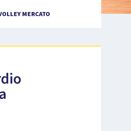
VOLLEY MERCATO
rdio
la