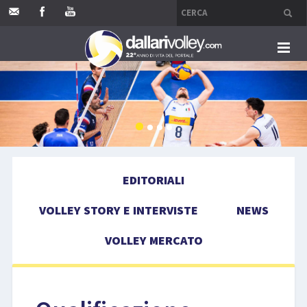
HOME
EDITORIALI
VOLLEY STORY E INTERVISTE
EDITORIALI
NEWS
VOLLEY STORY E INTERVISTE
NEWS
VOLLEY MERCATO
VOLLEY MERCATO
COMPETIZIONI
EVENTI