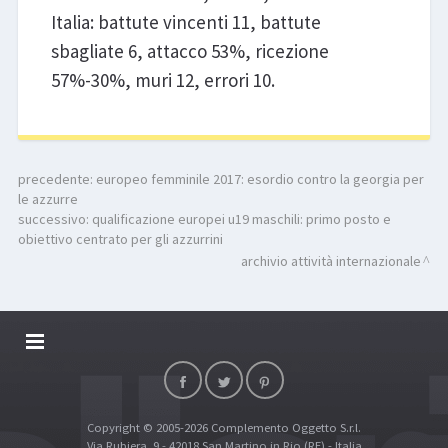
Italia: battute vincenti 11, battute
sbagliate 6, attacco 53%, ricezione
57%-30%, muri 12, errori 10.
precedente:
europeo femminile 2017: esordio contro la georgia per
le azzurre
successivo:
qualificazione europei u19 maschili: primo posto e
obiettivo centrato per gli azzurrini
archivio attività internazionale
DALLARIVOLLEY SOSTIENE
CONTATTI
Copyright © 2005-2026 Complemento Oggetto S.r.l.
TOP RICERCHE
Via Rubiera, 9 - 42018 San Martino in Rio (RE) - Italia