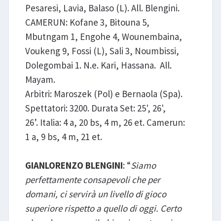
Pesaresi, Lavia, Balaso (L). All. Blengini.
CAMERUN: Kofane 3, Bitouna 5,
Mbutngam 1, Engohe 4, Wounembaina,
Voukeng 9, Fossi (L), Sali 3, Noumbissi,
Dolegombai 1. N.e. Kari, Hassana. All.
Mayam.
Arbitri: Maroszek (Pol) e Bernaola (Spa).
Spettatori: 3200. Durata Set: 25', 26',
26’. Italia: 4 a, 20 bs, 4 m, 26 et. Camerun:
1 a, 9 bs, 4 m, 21 et.
GIANLORENZO BLENGINI
: “
Siamo
perfettamente consapevoli che per
domani, ci servirà un livello di gioco
superiore rispetto a quello di oggi. Certo