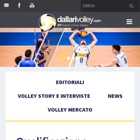
HOME
EDITORIALI
VOLLEY STORY E INTERVISTE
EDITORIALI
NEWS
VOLLEY STORY E INTERVISTE
NEWS
VOLLEY MERCATO
VOLLEY MERCATO
COMPETIZIONI
EVENTI