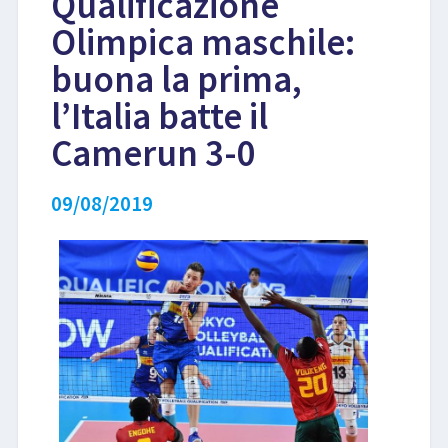
Qualificazione
Olimpica maschile:
LIBRI
buona la prima,
l’Italia batte il
Camerun 3-0
09/08/2019