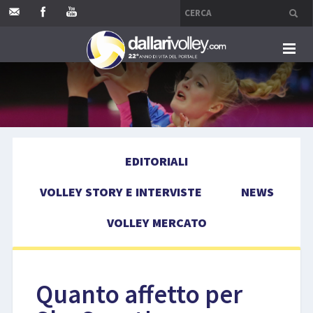
HOME
EDITORIALI
EDITORIALI
VOLLEY STORY E INTERVISTE
VOLLEY STORY E INTERVISTE
NEWS
NEWS
VOLLEY MERCATO
VOLLEY MERCATO
COMPETIZIONI
Quanto affetto per
EVENTI