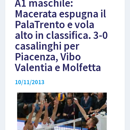
A1 maschile:
Macerata espugna il
LIBRI
PalaTrento e vola
alto in classifica. 3-0
casalinghi per
Piacenza, Vibo
Valentia e Molfetta
10/11/2013