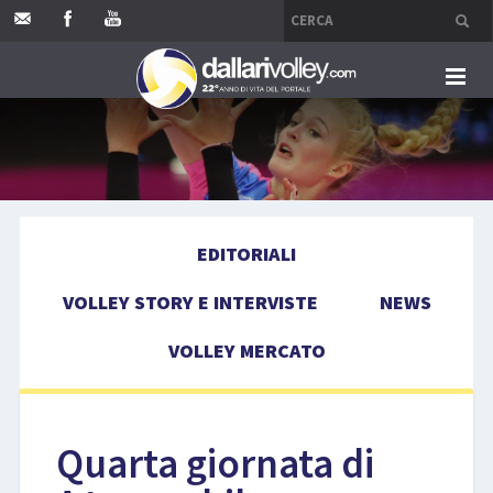
HOME
EDITORIALI
EDITORIALI
VOLLEY STORY E INTERVISTE
VOLLEY STORY E INTERVISTE
NEWS
NEWS
VOLLEY MERCATO
VOLLEY MERCATO
COMPETIZIONI
Quarta giornata di
EVENTI