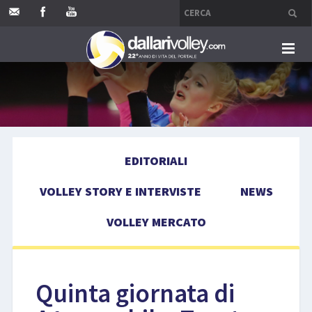
HOME
EDITORIALI
EDITORIALI
VOLLEY STORY E INTERVISTE
VOLLEY STORY E INTERVISTE
NEWS
NEWS
VOLLEY MERCATO
VOLLEY MERCATO
COMPETIZIONI
Quinta giornata di
EVENTI