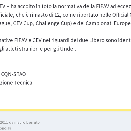
V – ha accolto in toto la normativa della FIPAV ad ecc
fficiale, che è rimasto di 12, come riportato nelle Offici
e, CEV Cup, Challenge Cup) e dei Campionati Europei. 
ative FIPAV e CEV nei riguardi dei due Libero sono ident
li atleti stranieri e per gli Under.
le CQN-STAO
zione Tecnica
ue 2011 da mauro berruto
ondiali