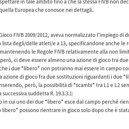
ispettare in tale ambito fino a che la stessa FIVB non d
 quella Europea che conosce nei dettagli..
Gioco FIVB 2009/2012, aveva normalizzato l’impiego di due
lista degli/delle atleti/e a 13, specificandone anche le r
, mantenendo le Regole FIVB relativamente alla non limi
, però, ci deve essere almeno una azione di gioco tra due 
to che i due “libero” non potranno mai essere in campo
ione di gioco fra due sostituzioni riguardanti i due “lib
 inserendo, però, la possibilità di “scambi” tra L1 e L2 se
 successiva suddetta R. 19.3.3.1:
 in cui uno dei due “libero” esce dal campo perché rientra
o libero” possono rientrare in gioco solo dopo che è sta