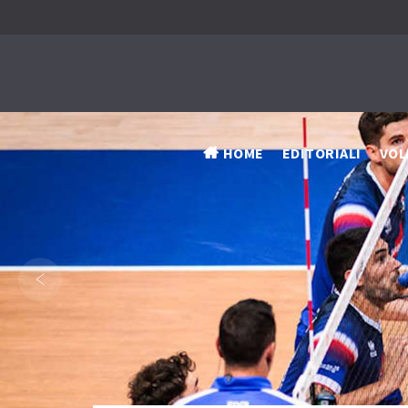
HOME
EDITORIALI
VOL
‹