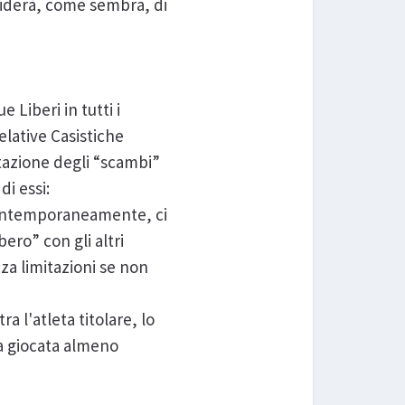
eciderà, come sembra, di
 Liberi in tutti i
elative Casistiche
tazione degli “scambi”
di essi:
 contemporaneamente, ci
ero” con gli altri
nza limitazioni se non
 l'atleta titolare, lo
ta giocata almeno