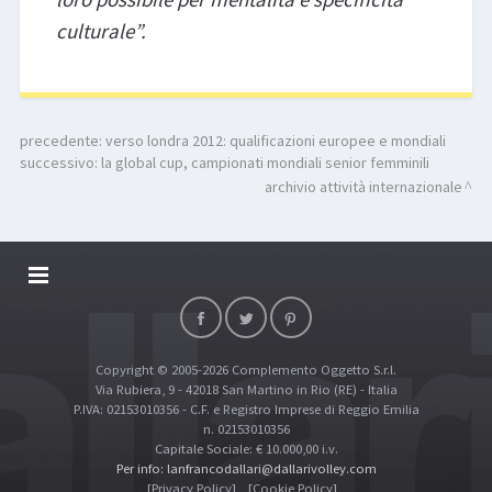
culturale”.
precedente:
verso londra 2012: qualificazioni europee e mondiali
successivo:
la global cup, campionati mondiali senior femminili
archivio attività internazionale
DALLARIVOLLEY SOSTIENE
CONTATTI
Copyright © 2005-2026 Complemento Oggetto S.r.l.
TOP RICERCHE
Via Rubiera, 9 - 42018 San Martino in Rio (RE) - Italia
SITE MAP
P.IVA: 02153010356 - C.F. e Registro Imprese di Reggio Emilia
n. 02153010356
Capitale Sociale: € 10.000,00 i.v.
Per info: lanfrancodallari@dallarivolley.com
[Privacy Policy]
[Cookie Policy]