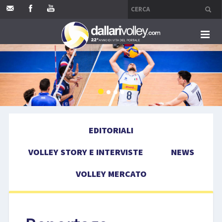
HOME
EDITORIALI
VOLLEY STORY E INTERVISTE
EDITORIALI
NEWS
VOLLEY STORY E INTERVISTE
NEWS
VOLLEY MERCATO
VOLLEY MERCATO
COMPETIZIONI
EVENTI