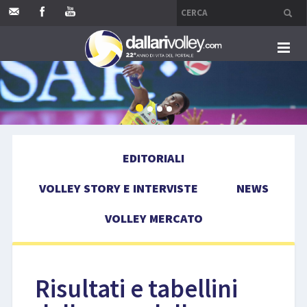
HOME
EDITORIALI
EDITORIALI
VOLLEY STORY E INTERVISTE
VOLLEY STORY E INTERVISTE
NEWS
NEWS
VOLLEY MERCATO
VOLLEY MERCATO
COMPETIZIONI
Risultati e tabellini
EVENTI