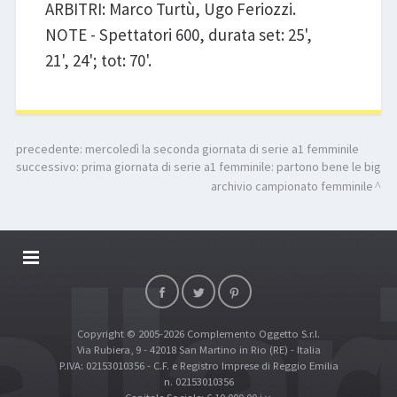
ARBITRI: Marco Turtù, Ugo Feriozzi.
NOTE - Spettatori 600, durata set: 25',
21', 24'; tot: 70'.
precedente:
mercoledì la seconda giornata di serie a1 femminile
successivo:
prima giornata di serie a1 femminile: partono bene le big
archivio campionato femminile
DALLARIVOLLEY SOSTIENE
CONTATTI
Copyright © 2005-2026 Complemento Oggetto S.r.l.
TOP RICERCHE
Via Rubiera, 9 - 42018 San Martino in Rio (RE) - Italia
SITE MAP
P.IVA: 02153010356 - C.F. e Registro Imprese di Reggio Emilia
n. 02153010356