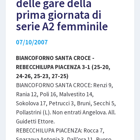
delle gare della
prima giornata di
LIBRI
serie A2 femminile
07/10/2007
BIANCOFORNO SANTA CROCE -
REBECCHILUPA PIACENZA 3-1 (25-20,
24-26, 25-23, 27-25)
BIANCOFORNO SANTA CROCE: Renzi 9,
Rania 12, Poli 16, Malvestito 14,
Sokolova 17, Petrucci 3, Bruni, Secchi 5,
Pollastrini (L). Non entrati Angelova. All.
Guidetti Ettore.
REBECCHILUPA PIACENZA: Rocca 7,
Sparzova Antonia 3, Dall'ora 11, Ruoso,