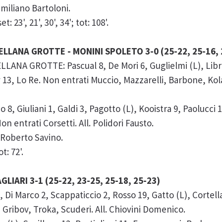
miliano Bartoloni.
 23', 21', 30', 34'; tot: 108'.
LLANA GROTTE - MONINI SPOLETO 3-0 (25-22, 25-16, 
NA GROTTE: Pascual 8, De Mori 6, Guglielmi (L), Libra
13, Lo Re. Non entrati Muccio, Mazzarelli, Barbone, Kola
 Giuliani 1, Galdi 3, Pagotto (L), Kooistra 9, Paolucci
n entrati Corsetti. All. Polidori Fausto.
 Roberto Savino.
t: 72'.
GLIARI 3-1 (25-22, 23-25, 25-18, 25-23)
Di Marco 2, Scappaticcio 2, Rosso 19, Gatto (L), Cortell
i Gribov, Troka, Scuderi. All. Chiovini Domenico.