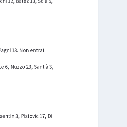
hi 12, Batez 13, Scilì 5,
Pagni 13. Non entrati
 6, Nuzzo 23, Santià 3,
)
entin 3, Pistovic 17, Di