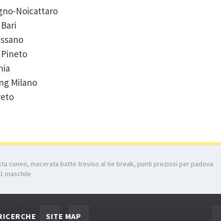
gno-Noicattaro
Bari
assano
 Pineto
nia
ing Milano
reto
lista cuneo, macerata batte treviso al tie break, punti preziosi per padova
 a1 maschile
RICERCHE
SITE MAP