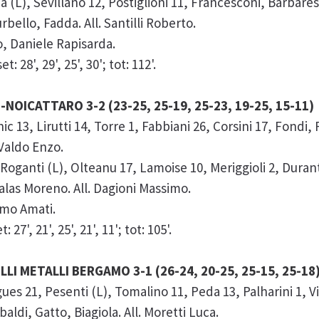
 (L), Sevillano 12, Postiglioni 11, Francesconi, Barbaresc
rbello, Fadda. All. Santilli Roberto.
, Daniele Rapisarda.
 28', 29', 25', 30'; tot: 112'.
OICATTARO 3-2 (23-25, 25-19, 25-23, 19-25, 15-11)
 13, Lirutti 14, Torre 1, Fabbiani 26, Corsini 17, Fondi, 
 Valdo Enzo.
nti (L), Olteanu 17, Lamoise 10, Meriggioli 2, Durante
alas Moreno. All. Dagioni Massimo.
imo Amati.
27', 21', 25', 21', 11'; tot: 105'.
LLI METALLI BERGAMO 3-1 (26-24, 20-25, 25-15, 25-18
 21, Pesenti (L), Tomalino 11, Peda 13, Palharini 1, Vis
aldi, Gatto, Biagiola. All. Moretti Luca.