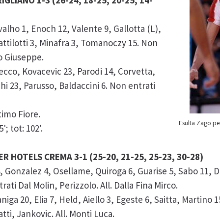
GLIANO 1-3 (26-24, 18-25, 20-25, 14-
lho 1, Enoch 12, Valente 9, Gallotta (L),
attilotti 3, Minafra 3, Tomanoczy 15. Non
io Giuseppe.
co, Kovacevic 23, Parodi 14, Corvetta,
hi 23, Parusso, Baldaccini 6. Non entrati
imo Fiore.
Esulta Zago per
'; tot: 102'.
R HOTELS CREMA 3-1 (25-20, 21-25, 25-23, 30-28)
onzalez 4, Osellame, Quiroga 6, Guarise 5, Sabo 11, Des
rati Dal Molin, Perizzolo. All. Dalla Fina Mirco.
20, Elia 7, Held, Aiello 3, Egeste 6, Saitta, Martino 15,
tti, Jankovic. All. Monti Luca.