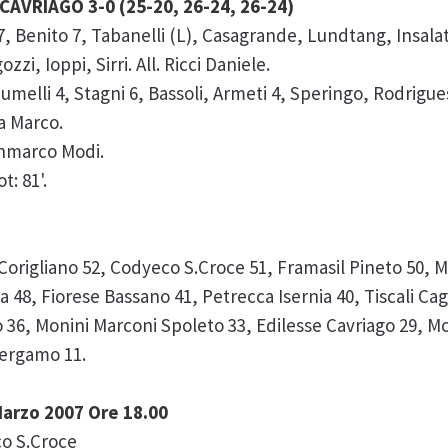
CAVRIAGO 3-0 (25-20, 26-24, 26-24)
enito 7, Tabanelli (L), Casagrande, Lundtang, Insalata
zi, Ioppi, Sirri. All. Ricci Daniele.
elli 4, Stagni 6, Bassoli, Armeti 4, Speringo, Rodrigues,
ta Marco.
anmarco Modi.
t: 81'.
 Corigliano 52, Codyeco S.Croce 51, Framasil Pineto 50, 
48, Fiorese Bassano 41, Petrecca Isernia 40, Tiscali Cag
to 36, Monini Marconi Spoleto 33, Edilesse Cavriago 29, 
Bergamo 11.
arzo 2007 Ore 18.00
o S.Croce