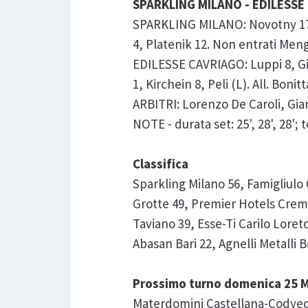
SPARKLING MILANO - EDILESSE 
SPARKLING MILANO: Novotny 17, B
4, Platenik 12. Non entrati Mengoz
EDILESSE CAVRIAGO: Luppi 8, Gium
1, Kirchein 8, Peli (L). All. Bonit
ARBITRI: Lorenzo De Caroli, Gi
NOTE - durata set: 25', 28', 28'; to
Classifica
Sparkling Milano 56, Famigliulo
Grotte 49, Premier Hotels Crema 
Taviano 39, Esse-Ti Carilo Lore
Abasan Bari 22, Agnelli Metalli 
Prossimo turno domenica 25 M
Materdomini Castellana-Codyec