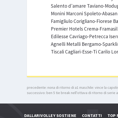
Salento d'amare Taviano-Modu
Monini Marconi Spoleto-Abasan 
Famigliulo Corigliano-Fiorese B
Premier Hotels Crema-Framasil
Edilesse Cavriago-Petrecca Iser
Agnelli Metalli Bergamo-Sparkl
Tiscali Cagliari-Esse-Ti Carilo Lo
precedente:
nona di ritorno di a1 maschile: vince la capo
successivo:
ben 5 tie break nell'ottava di ritorno di serie
DALLARIVOLLEY SOSTIENE
CONTATTI
TOP 