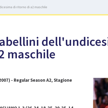
undicesima di ritorno di a2 maschile
tabellini dell'undice
A2 maschile
/2007) - Regular Season A2, Stagione