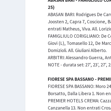
ABASAN BARI - FAMIGLIULO CORI
25)
ABASAN BARI: Rodrigues De Carva
Joosten 2, Capra 7, Coscione, B
entrati Matheus, Viva. All. Loriz
FAMIGLIULO CORIGLIANO: De Cec
Giovi (L), Tomasello 12, De Marc
Domizioli. All. Giuliani Alberto.
ARBITRI: Alessandro Guerra, Ant
NOTE - durata set: 27', 23', 27', 25
FIORESE SPA BASSANO - PREMIE
FIORESE SPA BASSANO: Moro 24, G
Borsatto, Dalla Libera 1. Non ent
PREMIER HOTELS CREMA: Cazzaniga 
Canzanella 13. Non entrati Crosa