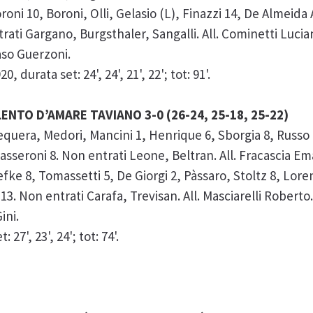
 10, Boroni, Olli, Gelasio (L), Finazzi 14, De Almeida A
ati Gargano, Burgsthaler, Sangalli. All. Cominetti Lucia
so Guerzoni.
 durata set: 24', 24', 21', 22'; tot: 91'.
ENTO D’AMARE TAVIANO 3-0 (26-24, 25-18, 25-22)
era, Medori, Mancini 1, Henrique 6, Sborgia 8, Russo
dasseroni 8. Non entrati Leone, Beltran. All. Fracascia E
 8, Tomassetti 5, De Giorgi 2, Pàssaro, Stoltz 8, Lore
 13. Non entrati Carafa, Trevisan. All. Masciarelli Roberto
ini.
27', 23', 24'; tot: 74'.