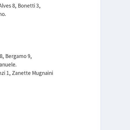
lves 8, Bonetti 3,
no.
 8, Bergamo 9,
manuele.
nzi 1, Zanette Mugnaini
.