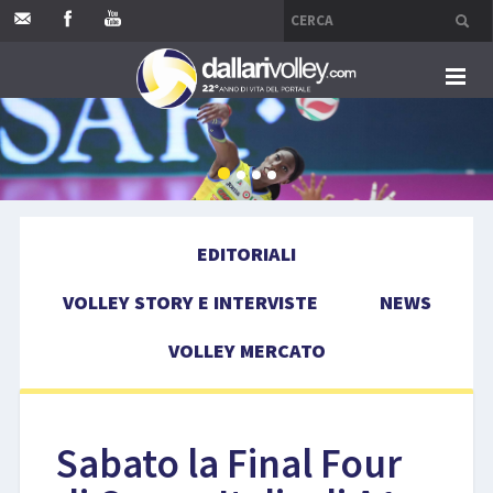
HOME
EDITORIALI
EDITORIALI
VOLLEY STORY E INTERVISTE
VOLLEY STORY E INTERVISTE
NEWS
NEWS
VOLLEY MERCATO
VOLLEY MERCATO
COMPETIZIONI
Sabato la Final Four
EVENTI