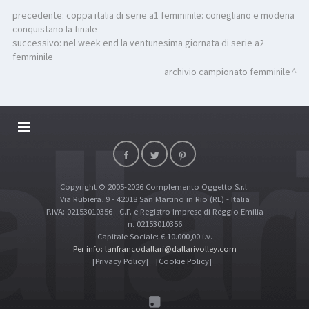
precedente:
coppa italia di serie a1 femminile: conegliano e modena
conquistano la finale
successivo:
nel week end la ventunesima giornata di serie a2
femminile
archivio campionato femminile
DALLARIVOLLEY SOSTIENE
CONTATTI
Copyright © 2005-2026 Complemento Oggetto S.r.l.
TOP RICERCHE
Via Rubiera, 9 - 42018 San Martino in Rio (RE) - Italia
SITE MAP
P.IVA: 02153010356 - C.F. e Registro Imprese di Reggio Emilia
n. 02153010356
Capitale Sociale: € 10.000,00 i.v.
Per info: lanfrancodallari@dallarivolley.com
[Privacy Policy]
[Cookie Policy]