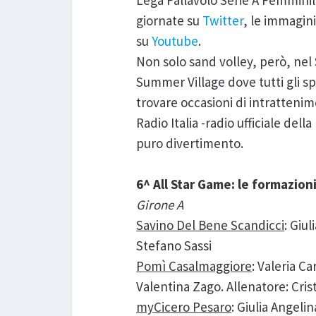
Lega Pallavolo Serie A Femminile
giornate su
Twitter
, le immagini
su
Youtube
.
Non solo sand volley, però, nel
Summer Village dove tutti gli spe
trovare occasioni di intratteni
Radio Italia -radio ufficiale dell
puro divertimento.
6^ All Star Game: le formazion
Girone A
Savino Del Bene Scandicci
: Giul
Stefano Sassi
Pomì Casalmaggiore
: Valeria C
Valentina Zago. Allenatore: Cris
myCicero Pesaro
: Giulia Angeli