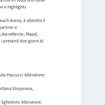
artite e i resoconti delle
ivi e highlights
ch Arena, è allestito il
 partner e
, LiberaMente, Mapei,
i i presenti due giorni di
iulia Pascucci. Allenatore:
vetlana Stoyanova,
na Sghedoni. Allenatore: