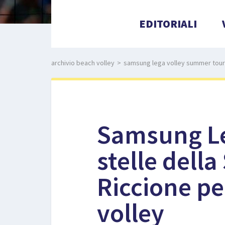
EDITORIALI
archivio beach volley
>
samsung lega volley summer tour: l
Samsung Le
stelle dell
Riccione pe
volley