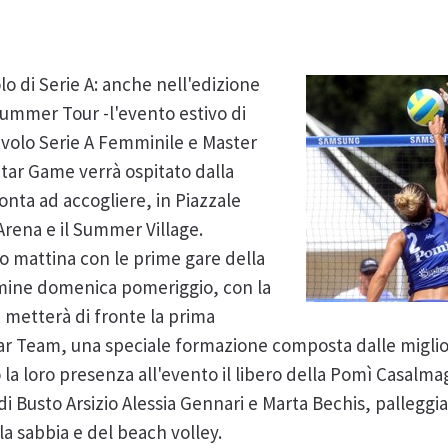
olo di Serie A: anche nell'edizione
ummer Tour -l'evento estivo di
avolo Serie A Femminile e Master
 Star Game verrà ospitato dalla
nta ad accogliere, in Piazzale
Arena e il Summer Village.
ato mattina con le prime gare della
culmine domenica pomeriggio, con la
e metterà di fronte la prima
 Star Team, una speciale formazione composta dalle miglior
la loro presenza all'evento il libero della Pomì Casalm
 di Busto Arsizio Alessia Gennari e Marta Bechis, palleggia
a sabbia e del beach volley.