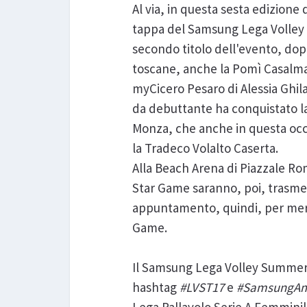
Al via, in questa sesta edizione
tappa del Samsung Lega Volley 
secondo titolo dell'evento, dopo
toscane, anche la Pomì Casalmag
myCicero Pesaro di Alessia Ghila
da debuttante ha conquistato la
Monza, che anche in questa occas
la Tradeco Volalto Caserta.
Alla Beach Arena di Piazzale Rom
Star Game saranno, poi, trasmess
appuntamento, quindi, per mercol
Game.
Il Samsung Lega Volley Summer T
hashtag
#LVST17
e
#SamsungAm