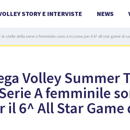
VOLLEY STORY E INTERVISTE
NEWS
e stelle della serie a femminile sono a riccione per il 6^ all star game di s
ga Volley Summer To
a Serie A femminile s
r il 6^ All Star Game