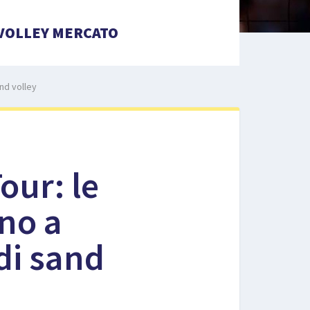
VOLLEY MERCATO
and volley
ur: le
ono a
 di sand