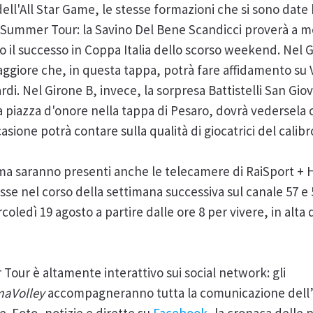
 dell'All Star Game, le stesse formazioni che si sono date
Summer Tour: la Savino Del Bene Scandicci proverà a me
 il successo in Coppa Italia dello scorso weekend. Nel G
giore che, in questa tappa, potrà fare affidamento su V
rdi. Nel Girone B, invece, la sorpresa Battistelli San Gi
 piazza d'onore nella tappa di Pesaro, dovrà vedersela 
ione potrà contare sulla qualità di giocatrici del calibro
a saranno presenti anche le telecamere di RaiSport + HD. 
e nel corso della settimana successiva sul canale 57 e 5
edì 19 agosto a partire dalle ore 8 per vivere, in alta de
our è altamente interattivo sui social network: gli
aVolley
accompagneranno tutta la comunicazione dell’ev