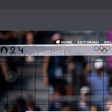
HOME
EDITORIALI
VOL
‹