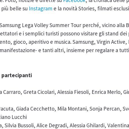
. Foto, notizie e dirette su
Facebook
, la cronaca delle p
 più belle su
Instagram
e la novità Stories, filmati esclus
 Samsung Lega Volley Summer Tour perché, vicino alla Bea
ttatori e i semplici turisti possono visitare gli stand dei
mento, gioco, aperitivo e musica. Samsung, Virgin Active
a manifestazione- e tanti altri, insieme per regalare a tutt
i partecipanti
ia Carraro, Greta Cicolari, Alessia Fiesoli, Enrica Merlo, G
aracuta, Giada Cecchetto, Mila Montani, Sonja Percan, S
tiano Lucchi
na, Silvia Bussoli, Alice Degradi, Alessia Ghilardi, Valenti