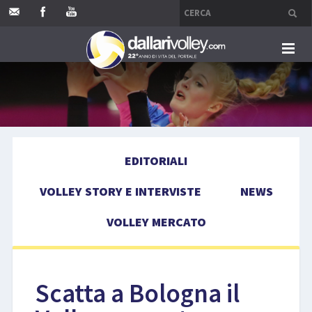
HOME
EDITORIALI
EDITORIALI
VOLLEY STORY E INTERVISTE
VOLLEY STORY E INTERVISTE
NEWS
NEWS
VOLLEY MERCATO
VOLLEY MERCATO
COMPETIZIONI
Scatta a Bologna il
EVENTI