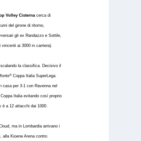
op Volley Cisterna
cerca di
urni del girone di ritorno,
avversari gli ex Randazzo e Sottile,
vincenti ai 3000 in carriera).
 scalando la classifica. Decisivo il
®
 Monte
Coppa Italia SuperLega.
a in casa per 3-1 con Ravenna nel
i Coppa Italia evitando così proprio
oy è a 12 attacchi dai 1000.
 Cloud, ma in Lombardia arrivano i
e, alla Kioene Arena contro