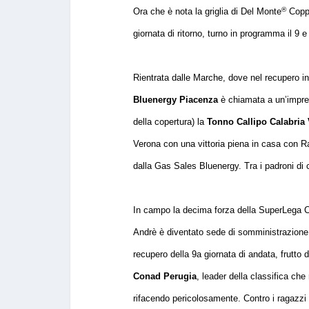
®
Ora che è nota la griglia di Del Monte
Coppa
giornata di ritorno, turno in programma il 
Rientrata dalle Marche, dove nel recupero infr
Bluenergy Piacenza
è chiamata a un’impresa
della copertura) la
Tonno Callipo Calabria 
Verona con una vittoria piena in casa con Ra
dalla Gas Sales Bluenergy. Tra i padroni di 
In campo la decima forza della SuperLega Cr
Andrè è diventato sede di somministrazione 
recupero della 9a giornata di andata, frutto 
Conad Perugia
, leader della classifica che
rifacendo pericolosamente. Contro i ragazzi d