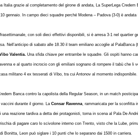
 Italia grazie al completamento del girone di andata, La SuperLega Credem 
9 e 10 gennaio. In campo dieci squadre perché Modena – Padova (3-0) è andat
asettimanale, con soli dieci effettivi disponibili, si è arresa 3-1 nel quartier 
. Nell’anticipo di sabato alle 18.30 il team emiliano accoglie al PalaBanca (t
Vibo Valentia.
Una sfida chiave per entrambe le squadre. Gli ospiti hanno ca
venna e al quarto incrocio con gli emiliani sognano di rompere il tabù che li 
casa militano 4 ex tesserati di Vibo, tra cui Antonov al momento indisponibile.
edem Banca contro la capolista della Regular Season, in un match posticipat
vaccini durante il giorno. La
Consar Ravenna
, rammaricata per la sconfitta i
di una reazione tardiva a detta dei protagonisti, torna in scena al Pala De Andr
 rischia di pagare caro lo scivolone interno con Trento, visto che la Lube, prima
i Bonitta, Leon può siglare i 10 punti che lo separano dai 1500 in carriera.