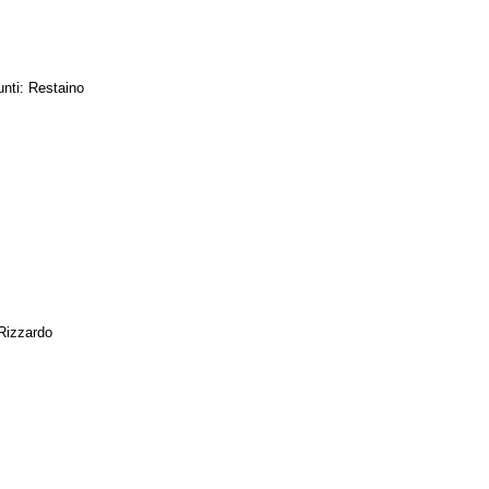
nti: Restaino
i
Rizzardo