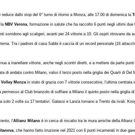
o e reduce dallo stop del 6° turno di ritorno a Monza, alle 17.00 di domenica la
T
 la
NBV Verona
, formazione in salute che ha raccolto 6 punti negli ultimi due t
i sorridono agli scaligeri, avanti per 24 vittorie a 10. Gli ospiti ritrovano da 
erna. Tra i padroni di casa Sabbi è caccia di un record personale (16 attacchi 
inua a inanellare vittorie, anche negli scontri diretti, e a mettere da parte punti
a di andata contro Milano, valso il terzo posto nella griglia dei Quarti di Del
 Volley Monza
in stato di grazia con 7 vittorie consecutive, l’ultima centrat
 permesso al Club brianzolo di soffiare a Milano il quinto posto nella griglia d
tuta solo 2 volte su 17 tentativi. Galassi e Lanza tornano a Trento da rivali. Ko
ento, l’
Allianz Milano
è in cerca di riscatto tra le mura amiche della Allianz
itanova
, che hanno fatto irruzione nel 2021 con 6 punti incamerati in due gar