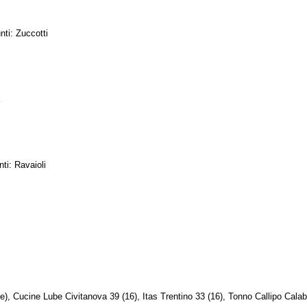
ti: Zuccotti
a
ti: Ravaioli
), Cucine Lube Civitanova 39 (16), Itas Trentino 33 (16), Tonno Callipo Calabr