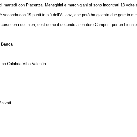
i martedì con Piacenza. Meneghini e marchigiani si sono incontrati 13 volte e 
 è seconda con 19 punti in più dell’Allianz, che però ha giocato due gare in men
ascorsi con i cucinieri, così come il secondo allenatore Camperi, per un bienni
m Banca
po Calabria Vibo Valentia
Salvati