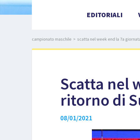
EDITORIALI
campionato maschile
>
scatta nel week end la 7a giornata
Scatta nel 
ritorno di 
08/01/2021