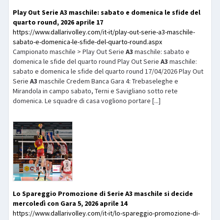
Play Out Serie
A3
maschile: sabato e domenica le sfide del
quarto round, 2026 aprile 17
https://www.dallarivolley.com/it-it/play-out-serie-a3-maschile-
sabato-e-domenica-le-sfide-del-quarto-round.aspx
Campionato maschile > Play Out Serie
A3
maschile: sabato e
domenica le sfide del quarto round Play Out Serie
A3
maschile:
sabato e domenica le sfide del quarto round 17/04/2026 Play Out
Serie
A3
maschile Credem Banca Gara 4: Trebaseleghe e
Mirandola in campo sabato, Terni e Savigliano sotto rete
domenica. Le squadre di casa vogliono portare [...]
Lo Spareggio Promozione di Serie
A3
maschile si decide
mercoledì con Gara 5, 2026 aprile 14
https://www.dallarivolley.com/it-it/lo-spareggio-promozione-di-