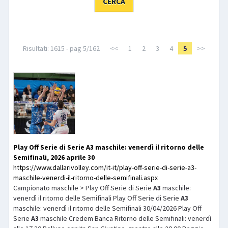
LIBRI
Risultati: 1615 - pag 5/162
<<
1
2
3
4
5
>>
Play Off Serie di Serie
A3
maschile: venerdì il ritorno delle
Semifinali, 2026 aprile 30
https://www.dallarivolley.com/it-it/play-off-serie-di-serie-a3-
maschile-venerdi-il-ritorno-delle-semifinali.aspx
Campionato maschile > Play Off Serie di Serie
A3
maschile:
venerdì il ritorno delle Semifinali Play Off Serie di Serie
A3
maschile: venerdì il ritorno delle Semifinali 30/04/2026 Play Off
Serie
A3
maschile Credem Banca Ritorno delle Semifinali: venerdì