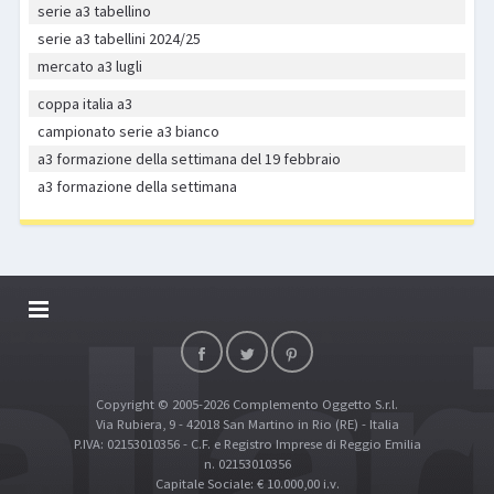
serie a3 tabellino
serie a3 tabellini 2024/25
mercato a3 lugli
coppa italia a3
campionato serie a3 bianco
a3 formazione della settimana del 19 febbraio
a3 formazione della settimana
DALLARIVOLLEY SOSTIENE
CONTATTI
Copyright © 2005-2026 Complemento Oggetto S.r.l.
TOP RICERCHE
Via Rubiera, 9 - 42018 San Martino in Rio (RE) - Italia
SITE MAP
P.IVA: 02153010356 - C.F. e Registro Imprese di Reggio Emilia
n. 02153010356
Capitale Sociale: € 10.000,00 i.v.