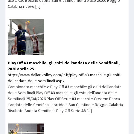
alle 17.30 Belluno ospita San Giustino, mentre alle 20.00 Reggio
Calabria riceve [...]
Play Off
A3
maschile: gli esiti dell’andata delle Semifinali,
2026 aprile 25
https://www.dallarivolley.com/it-it/play-off-a3-maschile-gli-esiti-
dellandata-delle-semifinali.aspx
Campionato maschile > Play Off
A3
maschile: gli esiti dell’andata
delle Semifinali Play Off
A3
maschile: gli esiti dell’andata delle
Semifinali 25/04/2026 Play Off Serie
A3
maschile Credem Banca
L’andata delle Semifinali sorride a San Giustino e Reggio Calabria
Risultato Andata Semifinali Play Off Serie
A3
[...]