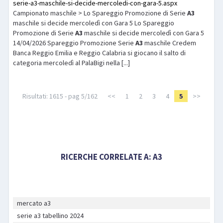
serie-a3-maschile-si-decide-mercoledi-con-gara-5.aspx
Campionato maschile > Lo Spareggio Promozione di Serie
A3
maschile si decide mercoledì con Gara 5 Lo Spareggio
Promozione di Serie
A3
maschile si decide mercoledì con Gara 5
14/04/2026 Spareggio Promozione Serie
A3
maschile Credem
Banca Reggio Emilia e Reggio Calabria si giocano il salto di
categoria mercoledì al PalaBigi nella [...]
Risultati: 1615 - pag 5/162
<<
1
2
3
4
5
>>
RICERCHE CORRELATE A:
A3
mercato a3
serie a3 tabellino 2024