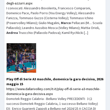
degli-azzurri.aspx
I convocati: Alessandro Bovolenta, Francesco Comparoni,
Domenico Pace, Paolo Porro (You Energy Volley); Alessandro
Fanizza, Tommaso Guzzo (Cisterna Volley); Tommaso Ichino
(Powervolley Milano); Giulio Magalini,
Marco
Pellacani (M.... Scuola
Pallavolo); Leandro Aussibio Mosca (Volley Milano); Mattia Orioli,
Andrea
Truocchio (Pallavolo Padova); Kamil Rychlicki [...]
Play Off di Serie A3 maschile, domenica la gara decisiva, 2026
maggio 15
https://www.dallarivolley.com/it-it/play-off-di-serie-a3-maschile-
domenica-la-gara-decisiva.aspx
Domotek Reggio Calabria - Belluno Volley PRECEDENTI: 3 (2
successi Domotek Reggio Calabria, 1 successo Belluno Volley)
EX: Enrico Guarienti Zappoli a Belluno nel 2024/25 A CACCIA DI