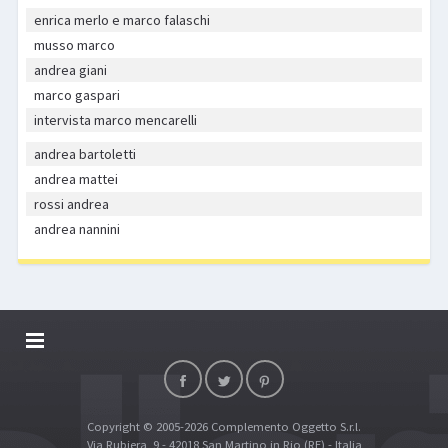
enrica merlo e marco falaschi
musso marco
andrea giani
marco gaspari
intervista marco mencarelli
andrea bartoletti
andrea mattei
rossi andrea
andrea nannini
DALLARIVOLLEY SOSTIENE
CONTATTI
Copyright © 2005-2026 Complemento Oggetto S.r.l.
TOP RICERCHE
Via Rubiera, 9 - 42018 San Martino in Rio (RE) - Italia