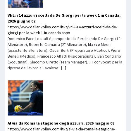
VNL: i 14 azzurri scelti da De Giorgi per la week 1 in Canada,
2026 giugno 02
https://www.dallarivolley.com/it-it/vnl-i-14-azzurri-scelti-da-de-
giorgi-per-la-week-1-in-canada.aspx
Domenico Pace Lo staff è composto da: Ferdinando De Giorgi (1°
Allenatore), Roberto Ciamarra (2° Allenatore),
Marco
Meoni
(assistente allenatore), Oscar Berti (Preparatore Atletico), Piero
Benelli (Medico), Francesco Alfatti (Fisioterapista), Ivan Contrario
(Scoutman), Giacomo Giretto (Team Manager). ... I convocati per la
ripresa del lavoro a Cavalese: [...]
Al via da Roma la stagione degli azzurri, 2026 maggio 08
https://www.dallarivolley.com/it-it/al-via-da-roma-la-stagione-