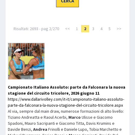
LIBRI
Risultati: 2693 - pag 2/270
<<
1
2
3
4
5
>>
Campionato Italiano Assoluto: parte da Falconara la nuova
stagione del circuito tricolore, 2026 giugno 11
https://www.dallarivolley.com/it-it/campionato-italiano-assoluto-
parte-da-falconara-la-nuova-stagione-del-circuito-tricolore.aspx
Al via, sempre dal main draw, numerose formazioni di alto livello:
Tiziano Andreatta e Raoul Acerbi,
Marco
Ulisse e Giacomo
Spadoni, Mauro Sacripanti e Giacomo Titta, Davis Krumins e
Davide Benzi,
Andrea
Frinolli e Daniele Lupo, Tobia Marchetto e