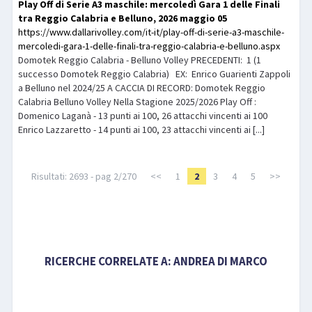
Play Off di Serie A3 maschile: mercoledì Gara 1 delle Finali
tra Reggio Calabria e Belluno, 2026 maggio 05
https://www.dallarivolley.com/it-it/play-off-di-serie-a3-maschile-
mercoledi-gara-1-delle-finali-tra-reggio-calabria-e-belluno.aspx
Domotek Reggio Calabria - Belluno Volley PRECEDENTI: 1 (1
successo Domotek Reggio Calabria) EX: Enrico Guarienti Zappoli
a Belluno nel 2024/25 A CACCIA DI RECORD: Domotek Reggio
Calabria Belluno Volley Nella Stagione 2025/2026 Play Off :
Domenico Laganà - 13 punti ai 100, 26 attacchi vincenti ai 100
Enrico Lazzaretto - 14 punti ai 100, 23 attacchi vincenti ai [...]
Risultati: 2693 - pag 2/270
<<
1
2
3
4
5
>>
RICERCHE CORRELATE A:
ANDREA DI MARCO