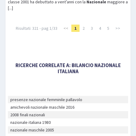
classe 2001 ha debuttato a vent’anni con la
Nazionale
maggiore a
[...]
Risultati: 321 - pag 1/33
<<
1
2
3
4
5
>>
RICERCHE CORRELATE A:
BILANCIO NAZIONALE
ITALIANA
presenze nazionale femminile pallavolo
amichevoli nazionale maschile 2016
2008 finali nazionali
nazionale italiana 1980
nazionale maschile 2005