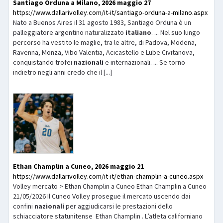
Santiago Orduna a Milano, 2026 maggio 27
https://www.dallarivolley.com/it-it/santiago-orduna-a-milano.aspx
Nato a Buenos Aires il 31 agosto 1983, Santiago Orduna è un
palleggiatore argentino naturalizzato
italiano
. ... Nel suo lungo
percorso ha vestito le maglie, tra le altre, di Padova, Modena,
Ravenna, Monza, Vibo Valentia, Acicastello e Lube Civitanova,
conquistando trofei
nazionali
e internazionali. ... Se torno
indietro negli anni credo che il [...]
Ethan Champlin a Cuneo, 2026 maggio 21
https://www.dallarivolley.com/it-it/ethan-champlin-a-cuneo.aspx
Volley mercato > Ethan Champlin a Cuneo Ethan Champlin a Cuneo
21/05/2026 Il Cuneo Volley prosegue il mercato uscendo dai
confini
nazionali
per aggiudicarsi le prestazioni dello
schiacciatore statunitense Ethan Champlin . L’atleta californiano