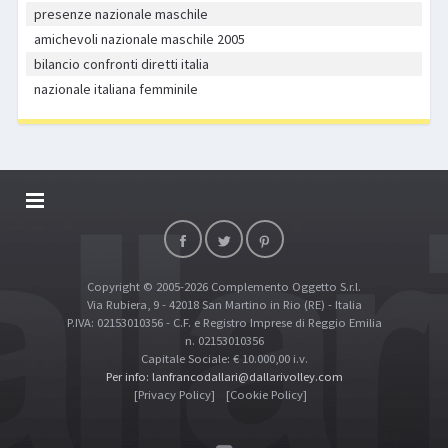
presenze nazionale maschile
amichevoli nazionale maschile 2005
bilancio confronti diretti italia
nazionale italiana femminile
DALLARIVOLLEY SOSTIENE
CONTATTI
Copyright © 2005-2026 Complemento Oggetto S.r.l.
TOP RICERCHE
Via Rubiera, 9 - 42018 San Martino in Rio (RE) - Italia
SITE MAP
P.IVA: 02153010356 - C.F. e Registro Imprese di Reggio Emilia
n. 02153010356
Capitale Sociale: € 10.000,00 i.v.
Per info: lanfrancodallari@dallarivolley.com
[Privacy Policy]
[Cookie Policy]