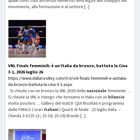
quale sono stati affrontati numerosi temi legati allo sviluppo del
movimento, alla formazione e al settore [...]
VNL Finals femminili: è un’Italia da bronzo, battuta la Cina
3-1, 2026 luglio 26
https://www.dallarivolley.com/it-it/vnl-finals-femminili-e-unitalia-
da-bronzo-battuta-la-cina-3-1.aspx
Si chiude con un bronzo la VNL 2026 della
nazionale
femminile. ...
Si chiude la VNL e ritengo che torniamo in Italia con un
bilancio
molto positivo. ... Gallery del match QUI Risultati e programma
delle FINALS ( orari
italiani
) Quarti di finale 22 luglio Italia –
Olanda 3-0 (25-21; 25-16; 25-16) Brasile [...]