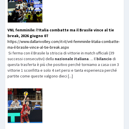
VNL femminile: l’Italia combatte ma il Brasile vince al tie
break, 2026 giugno 07
https://www.dallarivolley.com/it-it/vnl-femminile-litalia-combatte-
ma-il-brasile-vince-al-tie-break.aspx
Si ferma con il Brasile la striscia di vittorie in match ufficiali (39
successi consecutivi) della
nazionale
italiana
. ... Il
bilancio
di
questa trasferta è più che positivo perché torniamo a casa con 3
vittorie 1 sconfitta e solo 4 set persi e tanta esperienza perché
partite come queste valgono dieci [...]