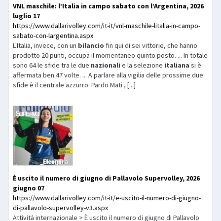
VNL maschile: l’Italia in campo sabato con l’Argentina, 2026
luglio 17
https://www.dallarivolley.com/it-it/vnl-maschile-litalia-in-campo-
sabato-con-largentina.aspx
L'Italia, invece, con un
bilancio
fin qui di sei vittorie, che hanno
prodotto 20 punti, occupa il momentaneo quinto posto. ... In totale
sono 64 le sfide tra le due
nazionali
e la selezione
italiana
si è
affermata ben 47 volte. ... A parlare alla vigilia delle prossime due
sfide è il centrale azzurro Pardo Mati , [...]
È uscito il numero di giugno di Pallavolo Supervolley, 2026
giugno 07
https://www.dallarivolley.com/it-it/e-uscito-il-numero-di-giugno-
di-pallavolo-supervolley-v3.aspx
Attività internazionale > È uscito il numero di giugno di Pallavolo