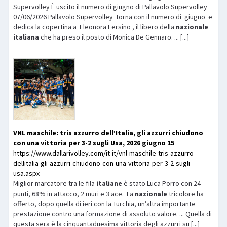
Supervolley È uscito il numero di giugno di Pallavolo Supervolley
07/06/2026 Pallavolo Supervolley torna con il numero di giugno e
dedica la copertina a Eleonora Fersino , il libero della
nazionale
italiana
che ha preso il posto di Monica De Gennaro. ... [...]
VNL maschile: tris azzurro dell’Italia, gli azzurri chiudono
con una vittoria per 3-2 sugli Usa, 2026 giugno 15
https://www.dallarivolley.com/it-it/vnl-maschile-tris-azzurro-
dellitalia-gli-azzurri-chiudono-con-una-vittoria-per-3-2-sugli-
usa.aspx
Miglior marcatore tra le fila
italiane
è stato Luca Porro con 24
punti, 68% in attacco, 2 muri e 3 ace. La
nazionale
tricolore ha
offerto, dopo quella di ieri con la Turchia, un’altra importante
prestazione contro una formazione di assoluto valore. ... Quella di
questa sera è la cinquantaduesima vittoria degli azzurri su [...]