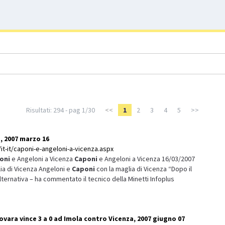
Risultati: 294 - pag 1/30
<<
1
2
3
4
5
>>
, 2007 marzo 16
it-it/caponi-e-angeloni-a-vicenza.aspx
oni
e Angeloni a Vicenza
Caponi
e Angeloni a Vicenza 16/03/2007
ia di Vicenza Angeloni e
Caponi
con la maglia di Vicenza “Dopo il
alternativa – ha commentato il tecnico della Minetti Infoplus
vara vince 3 a 0 ad Imola contro Vicenza, 2007 giugno 07