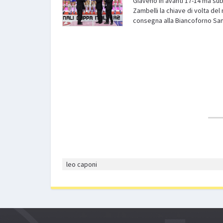
Giaveno in avanti 17-14 ma sub
Zambelli la chiave di volta del
consegna alla Biancoforno Santa
leo caponi