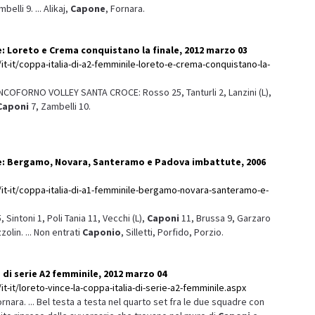
belli 9. ... Alikaj,
Capone
, Fornara.
e: Loreto e Crema conquistano la finale, 2012 marzo 03
it-it/coppa-italia-di-a2-femminile-loreto-e-crema-conquistano-la-
BIANCOFORNO VOLLEY SANTA CROCE: Rosso 25, Tanturli 2, Lanzini (L),
Caponi
7, Zambelli 10.
le: Bergamo, Novara, Santeramo e Padova imbattute, 2006
/it-it/coppa-italia-di-a1-femminile-bergamo-novara-santeramo-e-
Sintoni 1, Poli Tania 11, Vecchi (L),
Caponi
11, Brussa 9, Garzaro
olin. ... Non entrati
Caponio
, Silletti, Porfido, Porzio.
 di serie A2 femminile, 2012 marzo 04
t-it/loreto-vince-la-coppa-italia-di-serie-a2-femminile.aspx
ornara. ... Bel testa a testa nel quarto set fra le due squadre con