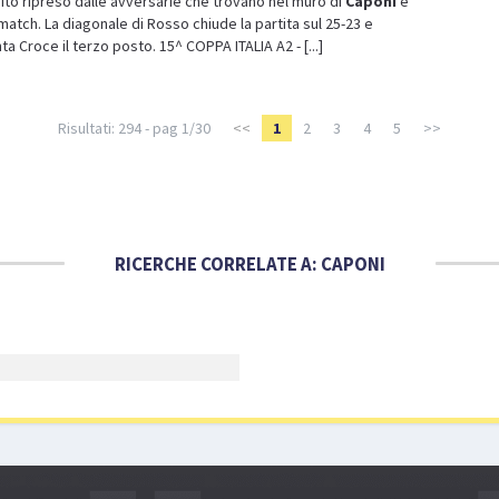
ito ripreso dalle avversarie che trovano nel muro di
Caponi
e
 match. La diagonale di Rosso chiude la partita sul 25-23 e
 Croce il terzo posto. 15^ COPPA ITALIA A2 - [...]
Risultati: 294 - pag 1/30
<<
1
2
3
4
5
>>
RICERCHE CORRELATE A:
CAPONI