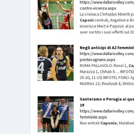
https://www.dallarivolley.com/
contro-vicenza.aspx
La cronaca L’Infoplus Minetti p
Caponi
centrali, Angeloni e Iki
inserisce Mert e Popovic al p
aver sortito i suoi effetti sul 2
Negli anticipi di A2 femmin
https://www.dallarivolley.com/i
pontecagnano.aspx
ROMA PALLAVOLO: Renzi 1,
Ca
Marazza 1, Chihab 8. ... INFO
25-20, 11-15) INFOTEL FORLì: Ag
Matthes 13, Ihnatsiuk 8, Wittoc
Santeramo e Perugia ai quar
19
https://www.dallarivolley.com/i
femminile.aspx
Non entrati
Caponio
, Mataloni