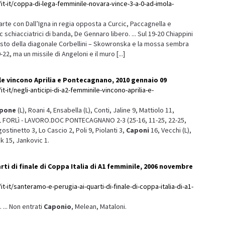
it-it/coppa-di-lega-femminile-novara-vince-3-a-0-ad-imola-
arte con Dall’Igna in regia opposta a Curcic, Paccagnella e
c schiacciatrici di banda, De Gennaro libero. ... Sul 19-20 Chiappini
osto della diagonale Corbellini – Skowronska e la mossa sembra
0-22, ma un missile di Angeloni e il muro [...]
ile vincono Aprilia e Pontecagnano, 2010 gennaio 09
t-it/negli-anticipi-di-a2-femminile-vincono-aprilia-e-
pone
(L), Roani 4, Ensabella (L), Conti, Jaline 9, Mattiolo 11,
TEL FORLì - LAVORO.DOC PONTECAGNANO 2-3 (25-16, 11-25, 22-25,
ostinetto 3, Lo Cascio 2, Poli 9, Piolanti 3,
Caponi
16, Vecchi (L),
k 15, Jankovic 1.
ti di finale di Coppa Italia di A1 femminile, 2006 novembre
t-it/santeramo-e-perugia-ai-quarti-di-finale-di-coppa-italia-di-a1-
. ... Non entrati
Caponio
, Melean, Mataloni.