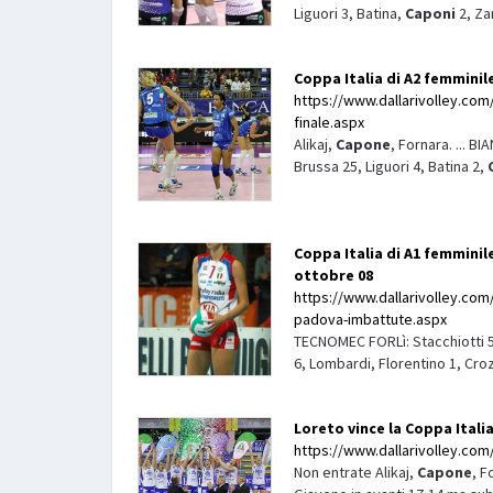
Liguori 3, Batina,
Caponi
2, Zam
Coppa Italia di A2 femminil
https://www.dallarivolley.com/
finale.aspx
Alikaj,
Capone
, Fornara. ... 
Brussa 25, Liguori 4, Batina 2,
Coppa Italia di A1 femmini
ottobre 08
https://www.dallarivolley.com
padova-imbattute.aspx
TECNOMEC FORLì: Stacchiotti 5, 
6, Lombardi, Florentino 1, Crozz
Loreto vince la Coppa Italia
https://www.dallarivolley.com/i
Non entrate Alikaj,
Capone
, F