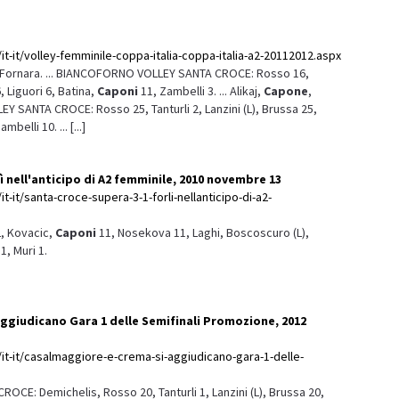
it-it/volley-femminile-coppa-italia-coppa-italia-a2-20112012.aspx
 Fornara. ... BIANCOFORNO VOLLEY SANTA CROCE: Rosso 16,
6, Liguori 6, Batina,
Caponi
11, Zambelli 3. ... Alikaj,
Capone
,
Y SANTA CROCE: Rosso 25, Tanturli 2, Lanzini (L), Brussa 25,
mbelli 10. ... [...]
ì nell'anticipo di A2 femminile, 2010 novembre 13
t-it/santa-croce-supera-3-1-forli-nellanticipo-di-a2-
2, Kovacic,
Caponi
11, Nosekova 11, Laghi, Boscoscuro (L),
1, Muri 1.
ggiudicano Gara 1 delle Semifinali Promozione, 2012
/it-it/casalmaggiore-e-crema-si-aggiudicano-gara-1-delle-
E: Demichelis, Rosso 20, Tanturli 1, Lanzini (L), Brussa 20,