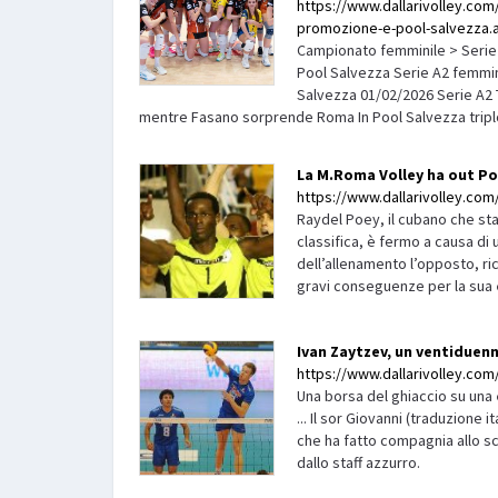
https://www.dallarivolley.com/i
promozione-e-pool-salvezza.
Campionato femminile > Serie A
Pool Salvezza Serie A2 femminil
Salvezza 01/02/2026 Serie A2 
mentre Fasano sorprende Roma In Pool Salvezza triplo
La M.Roma Volley ha out Po
https://www.dallarivolley.com/
Raydel Poey, il cubano che sta
classifica, è fermo a causa di
dell’allenamento l’opposto, ri
gravi conseguenze per la sua
Ivan Zaytzev, un ventiduenn
https://www.dallarivolley.com
Una borsa del ghiaccio su una
... Il sor Giovanni (traduzione i
che ha fatto compagnia allo sc
dallo staff azzurro.