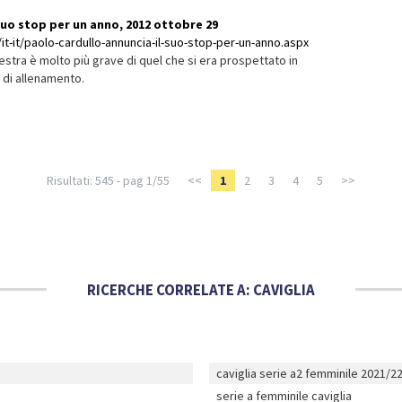
suo stop per un anno, 2012 ottobre 29
it-it/paolo-cardullo-annuncia-il-suo-stop-per-un-anno.aspx
stra è molto più grave di quel che si era prospettato in
i di allenamento.
Risultati: 545 - pag 1/55
<<
1
2
3
4
5
>>
RICERCHE CORRELATE A:
CAVIGLIA
caviglia serie a2 femminile 2021/2
serie a femminile caviglia