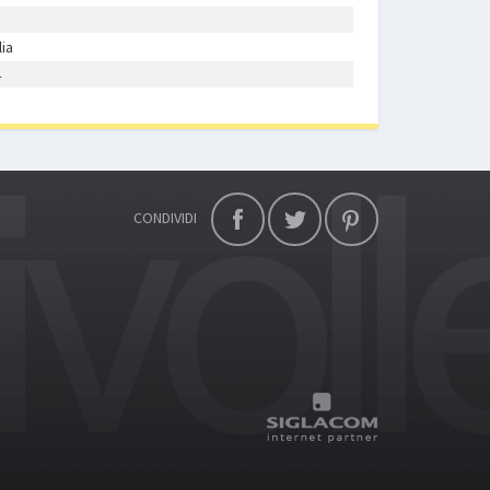
lia
4
CONDIVIDI