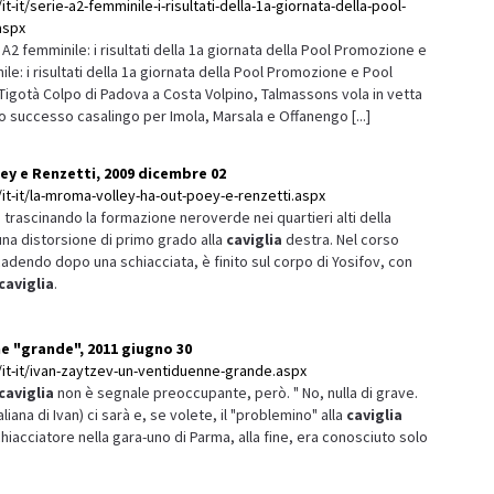
t-it/serie-a2-femminile-i-risultati-della-1a-giornata-della-pool-
aspx
2 femminile: i risultati della 1a giornata della Pool Promozione e
e: i risultati della 1a giornata della Pool Promozione e Pool
Tigotà Colpo di Padova a Costa Volpino, Talmassons vola in vetta
 successo casalingo per Imola, Marsala e Offanengo [...]
ey e Renzetti, 2009 dicembre 02
it-it/la-mroma-volley-ha-out-poey-e-renzetti.aspx
 trascinando la formazione neroverde nei quartieri alti della
 una distorsione di primo grado alla
caviglia
destra. Nel corso
cadendo dopo una schiacciata, è finito sul corpo di Yosifov, con
caviglia
.
e "grande", 2011 giugno 30
/it-it/ivan-zaytzev-un-ventiduenne-grande.aspx
caviglia
non è segnale preoccupante, però. " No, nulla di grave.
taliana di Ivan) ci sarà e, se volete, il "problemino" alla
caviglia
hiacciatore nella gara-uno di Parma, alla fine, era conosciuto solo