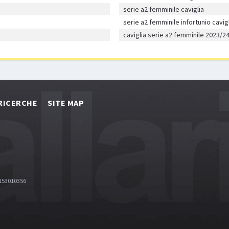
serie a2 femminile caviglia
serie a2 femminile infortunio cavig
caviglia serie a2 femminile 2023/2
RICERCHE
SITE MAP
2153010356