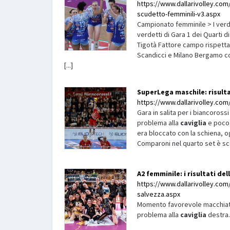
https://www.dallarivolley.com/it
scudetto-femminili-v3.aspx
Campionato femminile > I verdet
verdetti di Gara 1 dei Quarti d
Tigotà Fattore campo rispetta
Scandicci e Milano Bergamo cos
[...]
SuperLega maschile: risulta
https://www.dallarivolley.com/
Gara in salita per i biancoross
problema alla
caviglia
e poco 
era bloccato con la schiena, o
Comparoni nel quarto set è sce
A2 femminile: i risultati d
https://www.dallarivolley.com/
salvezza.aspx
Momento favorevole macchiato
problema alla
caviglia
destra.