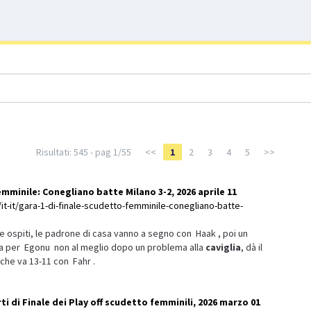
Risultati: 545 - pag 1/55
<<
1
2
3
4
5
>>
emminile: Conegliano batte Milano 3-2, 2026 aprile 11
it-it/gara-1-di-finale-scudetto-femminile-conegliano-batte-
 ospiti, le padrone di casa vanno a segno con Haak , poi un
ta per Egonu non al meglio dopo un problema alla
caviglia
, dà il
che va 13-11 con Fahr .
rti di Finale dei Play off scudetto femminili, 2026 marzo 01