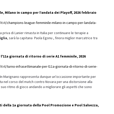
, Milano in campo per l’andata dei Playoff, 2026 febbraio
/it-it/champions-league-femminile-milano-in-campo-per-landata-
 priva di Lanier rimasta in Italia per continuare le terapie a
iglia
, sarà la capitana Paola Egonu , finora miglior marcatrice tra
l'11a giornata di ritorno di serie A1 femminile, 2026
t-it/turno-infrasettimanale-per-l11a-giornata-di-ritorno-di-serie-
i In Marignano rappresenta dunque un'occasione importante per
cita nel corso del match contro Novara per una distorsione alla
il suo ritmo di gioco andando a migliorare gli aspetti che sono
ati della 1a giornata della Pool Promozione e Pool Salvezza,