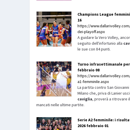
Champions League femminile
16
https://www.dallarivolley.com
dei-playoff.aspx
A guidare la Vero Volley, ancora
seguito dell'infortunio alla
cav
le sue con 84 punti.
Turno infrasettimanale per 
febbraio 08
https://www.dallarivolley.com/i
a1-femminile.aspx
La partita contro San Giovann
Milano che, priva di Lanier us
caviglia
, proverà a ritrovare 
mancati nelle ultime partite.
Serie A2 femminile: i risult
2026 febbraio 01