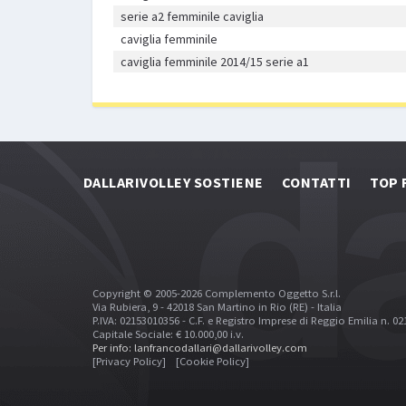
serie a2 femminile caviglia
caviglia femminile
caviglia femminile 2014/15 serie a1
DALLARIVOLLEY SOSTIENE
CONTATTI
TOP 
Copyright © 2005-2026 Complemento Oggetto S.r.l.
Via Rubiera, 9 - 42018 San Martino in Rio (RE) - Italia
P.IVA: 02153010356 - C.F. e Registro Imprese di Reggio Emilia n. 0
Capitale Sociale: € 10.000,00 i.v.
Per info: lanfrancodallari@dallarivolley.com
[Privacy Policy]
[Cookie Policy]