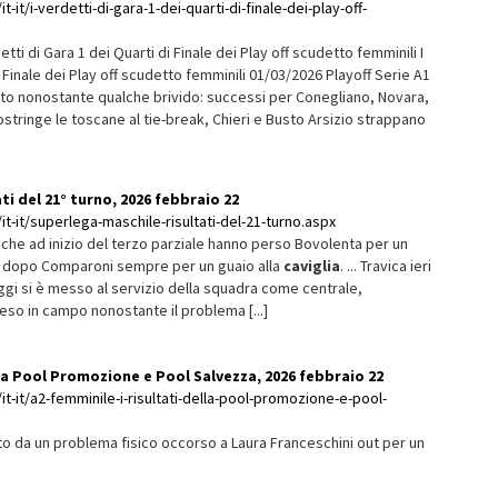
-it/i-verdetti-di-gara-1-dei-quarti-di-finale-dei-play-off-
ti di Gara 1 dei Quarti di Finale dei Play off scudetto femminili I
i Finale dei Play off scudetto femminili 01/03/2026 Playoff Serie A1
to nonostante qualche brivido: successi per Conegliano, Novara,
tringe le toscane al tie-break, Chieri e Busto Arsizio strappano
ti del 21° turno, 2026 febbraio 22
it-it/superlega-maschile-risultati-del-21-turno.aspx
i che ad inizio del terzo parziale hanno perso Bovolenta per un
dopo Comparoni sempre per un guaio alla
caviglia
. ... Travica ieri
ggi si è messo al servizio della squadra come centrale,
so in campo nonostante il problema [...]
ella Pool Promozione e Pool Salvezza, 2026 febbraio 22
it-it/a2-femminile-i-risultati-della-pool-promozione-e-pool-
 da un problema fisico occorso a Laura Franceschini out per un