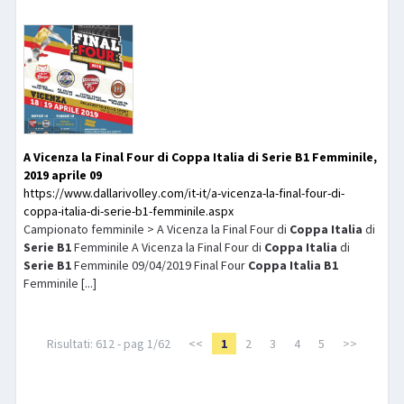
A Vicenza la Final Four di
Coppa
Italia
di
Serie
B1
Femminile,
2019 aprile 09
https://www.dallarivolley.com/it-it/a-vicenza-la-final-four-di-
coppa-italia-di-serie-b1-femminile.aspx
Campionato femminile > A Vicenza la Final Four di
Coppa
Italia
di
Serie
B1
Femminile A Vicenza la Final Four di
Coppa
Italia
di
Serie
B1
Femminile 09/04/2019 Final Four
Coppa
Italia
B1
Femminile [...]
Risultati: 612 - pag 1/62
<<
1
2
3
4
5
>>