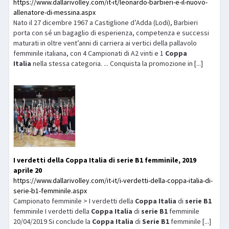
https://www.dallarivolley.com/it-it/leonardo-barbieri-e-il-nuovo-
allenatore-di-messina.aspx
Nato il 27 dicembre 1967 a Castiglione d’Adda (Lodi), Barbieri
porta con sé un bagaglio di esperienza, competenza e successi
maturati in oltre vent’anni di carriera ai vertici della pallavolo
femminile italiana, con 4 Campionati di A2 vinti e 1
Coppa
Italia
nella stessa categoria. ... Conquista la promozione in [...]
I verdetti della
Coppa
Italia
di
serie
B1
femminile, 2019
aprile 20
https://www.dallarivolley.com/it-it/i-verdetti-della-coppa-italia-di-
serie-b1-femminile.aspx
Campionato femminile > I verdetti della
Coppa
Italia
di
serie
B1
femminile I verdetti della
Coppa
Italia
di
serie
B1
femminile
20/04/2019 Si conclude la
Coppa
Italia
di
Serie
B1
femminile [...]