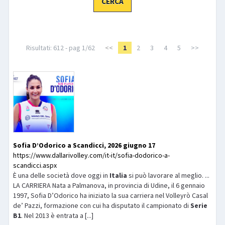
LIBRI
Risultati: 612 - pag 1/62
<<
1
2
3
4
5
>>
Sofia D’Odorico a Scandicci, 2026 giugno 17
https://www.dallarivolley.com/it-it/sofia-dodorico-a-
scandicci.aspx
È una delle società dove oggi in
Italia
si può lavorare al meglio. ...
LA CARRIERA Nata a Palmanova, in provincia di Udine, il 6 gennaio
1997, Sofia D’Odorico ha iniziato la sua carriera nel Volleyrò Casal
de’ Pazzi, formazione con cui ha disputato il campionato di
Serie
B1
. Nel 2013 è entrata a [...]