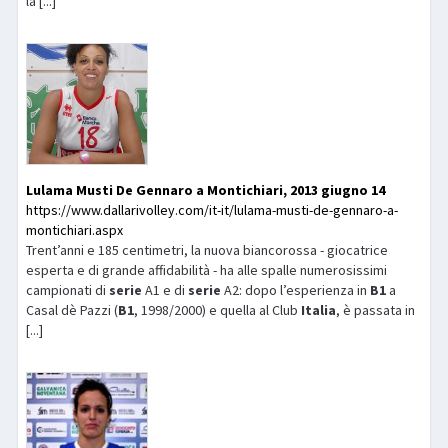
la [...]
Lulama Musti De Gennaro a Montichiari, 2013 giugno 14
https://www.dallarivolley.com/it-it/lulama-musti-de-gennaro-a-
montichiari.aspx
Trent’anni e 185 centimetri, la nuova biancorossa - giocatrice
esperta e di grande affidabilità - ha alle spalle numerosissimi
campionati di
serie
A1 e di
serie
A2: dopo l’esperienza in
B1
a
Casal dè Pazzi (
B1
, 1998/2000) e quella al Club
Italia
, è passata in
[...]