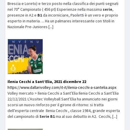
Brescia e Loreto) e terzo posto nella classifica dei punti segnati
nel 70° Campionato ( 456 pt) Esperienze nella massima
serie
,
presenze in A2 e
B1
da incorniciare, Paoletti è un vero e proprio
esperto in materia. ... Ha un palmares interessante con titoli in
Nazionale Pre-Juniores [...]
Ilenia Cecchi a Sant’Elia, 2021 dicembre 22
https://www.dallarivolley.com/it-it/ilenia-cecchi-a-santelia.aspx
Volley mercato > Ilenia Cecchi a Sant’Elia Ilenia Cecchi a Sant’Elia
22/12/2021 L’Assitec Volleyball Sant’Elia ha annunciato nei giorni
scorsi un nuovo rinforzo per il girone di ritorno: si tratta
dell’esperta centrale Ilenia Cecchi , classe 1984, grande esperta
del campionato di
Serie
B1
ma al suo debutto in A2. Cecchi, [...]