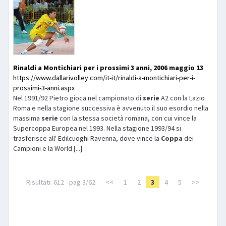
Rinaldi a Montichiari per i prossimi 3 anni, 2006 maggio 13
https://www.dallarivolley.com/it-it/rinaldi-a-montichiari-per-i-
prossimi-3-anni.aspx
Nel 1991/92 Pietro gioca nel campionato di
serie
A2 con la Lazio
Roma e nella stagione successiva è avvenuto il suo esordio nella
massima
serie
con la stessa società romana, con cui vince la
Supercoppa Europea nel 1993. Nella stagione 1993/94 si
trasferisce all' Edilcuoghi Ravenna, dove vince la
Coppa
dei
Campioni e la World [...]
Risultati: 612 - pag 3/62
<<
1
2
3
4
5
>>