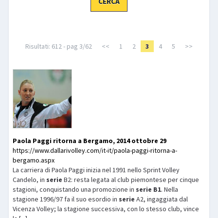
LIBRI
Risultati: 612 - pag 3/62
<<
1
2
3
4
5
>>
Paola Paggi ritorna a Bergamo, 2014 ottobre 29
https://www.dallarivolley.com/it-it/paola-paggi-ritorna-a-
bergamo.aspx
La carriera di Paola Paggi inizia nel 1991 nello Sprint Volley
Candelo, in
serie
B2: resta legata al club piemontese per cinque
stagioni, conquistando una promozione in
serie
B1
. Nella
stagione 1996/97 fa il suo esordio in
serie
A2, ingaggiata dal
Vicenza Volley; la stagione successiva, con lo stesso club, vince