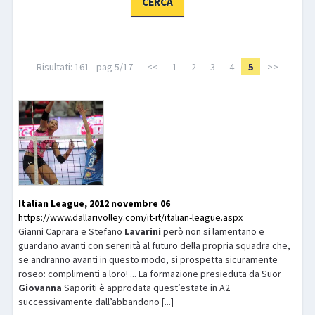
LIBRI
Risultati: 161 - pag 5/17
<<
1
2
3
4
5
>>
Italian League, 2012 novembre 06
https://www.dallarivolley.com/it-it/italian-league.aspx
Gianni Caprara e Stefano
Lavarini
però non si lamentano e
guardano avanti con serenità al futuro della propria squadra che,
se andranno avanti in questo modo, si prospetta sicuramente
roseo: complimenti a loro! ... La formazione presieduta da Suor
Giovanna
Saporiti è approdata quest’estate in A2
successivamente dall’abbandono [...]