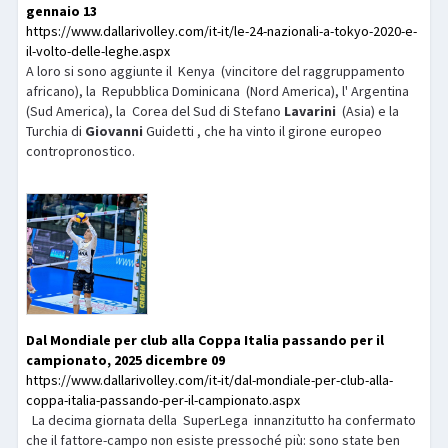
gennaio 13
https://www.dallarivolley.com/it-it/le-24-nazionali-a-tokyo-2020-e-
il-volto-delle-leghe.aspx
A loro si sono aggiunte il Kenya (vincitore del raggruppamento
africano), la Repubblica Dominicana (Nord America), l' Argentina
(Sud America), la Corea del Sud di Stefano
Lavarini
(Asia) e la
Turchia di
Giovanni
Guidetti , che ha vinto il girone europeo
contropronostico.
Dal Mondiale per club alla Coppa Italia passando per il
campionato, 2025 dicembre 09
https://www.dallarivolley.com/it-it/dal-mondiale-per-club-alla-
coppa-italia-passando-per-il-campionato.aspx
La decima giornata della SuperLega innanzitutto ha confermato
che il fattore-campo non esiste pressoché più: sono state ben