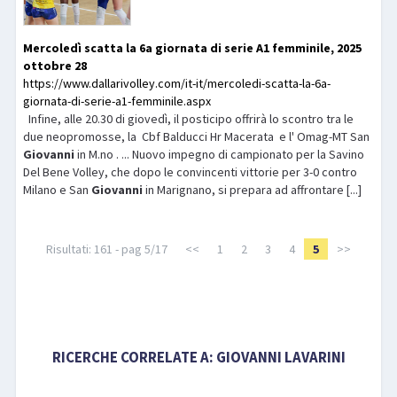
Mercoledì scatta la 6a giornata di serie A1 femminile, 2025
ottobre 28
https://www.dallarivolley.com/it-it/mercoledi-scatta-la-6a-
giornata-di-serie-a1-femminile.aspx
Infine, alle 20.30 di giovedì, il posticipo offrirà lo scontro tra le
due neopromosse, la Cbf Balducci Hr Macerata e l' Omag-MT San
Giovanni
in M.no . ... Nuovo impegno di campionato per la Savino
Del Bene Volley, che dopo le convincenti vittorie per 3-0 contro
Milano e San
Giovanni
in Marignano, si prepara ad affrontare [...]
Risultati: 161 - pag 5/17
<<
1
2
3
4
5
>>
RICERCHE CORRELATE A:
GIOVANNI LAVARINI