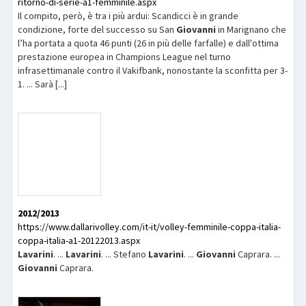
ritorno-di-serie-a1-femminile.aspx
Il compito, però, è tra i più ardui: Scandicci è in grande
condizione, forte del successo su San
Giovanni
in Marignano che
l’ha portata a quota 46 punti (26 in più delle farfalle) e dall'ottima
prestazione europea in Champions League nel turno
infrasettimanale contro il Vakifbank, nonostante la sconfitta per 3-
1. ... Sarà [...]
2012/2013
https://www.dallarivolley.com/it-it/volley-femminile-coppa-italia-
coppa-italia-a1-20122013.aspx
Lavarini
. ...
Lavarini
. ... Stefano
Lavarini
. ...
Giovanni
Caprara. ...
Giovanni
Caprara.