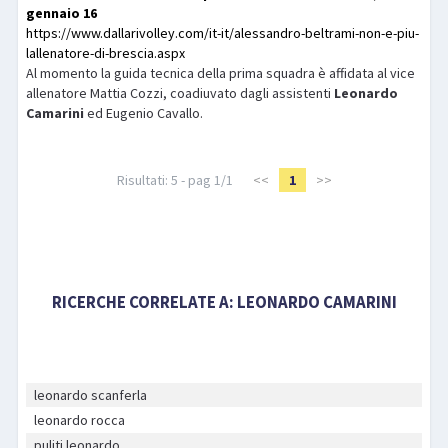
gennaio 16
https://www.dallarivolley.com/it-it/alessandro-beltrami-non-e-piu-
lallenatore-di-brescia.aspx
Al momento la guida tecnica della prima squadra è affidata al vice
allenatore Mattia Cozzi, coadiuvato dagli assistenti
Leonardo
Camarini
ed Eugenio Cavallo.
Risultati: 5 - pag 1/1
<<
1
>>
RICERCHE CORRELATE A:
LEONARDO CAMARINI
leonardo scanferla
leonardo rocca
puliti leonardo