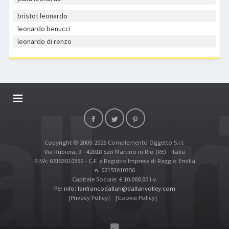
bristot leonardo
leonardo benucci
leonardo di renzo
DALLARIVOLLEY SOSTIENE
CONTATTI
Copyright © 2005-2026 Complemento Oggetto S.r.l.
TOP RICERCHE
Via Rubiera, 9 - 42018 San Martino in Rio (RE) - Italia
SITE MAP
P.IVA: 02153010356 - C.F. e Registro Imprese di Reggio Emilia
n. 02153010356
Capitale Sociale: € 10.000,00 i.v.
Per info: lanfrancodallari@dallarivolley.com
[Privacy Policy]
[Cookie Policy]