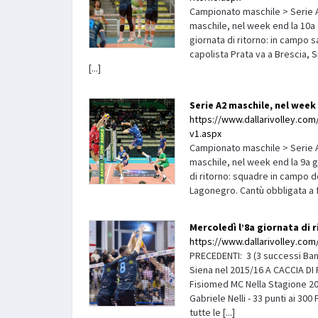
Campionato maschile > Serie A2
maschile, nel week end la 10a
giornata di ritorno: in campo 
capolista Prata va a Brescia, 
[...]
Serie A2 maschile, nel week
https://www.dallarivolley.com/
v1.aspx
Campionato maschile > Serie A2
maschile, nel week end la 9a g
di ritorno: squadre in campo do
Lagonegro. Cantù obbligata a fa
Mercoledì l’8a giornata di r
https://www.dallarivolley.com/
PRECEDENTI: 3 (3 successi Ban
Siena nel 2015/16 A CACCIA D
Fisiomed MC Nella Stagione 202
Gabriele Nelli - 33 punti ai 30
tutte le [...]