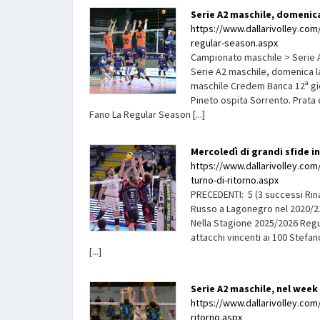
Serie A2 maschile, domenica
https://www.dallarivolley.com/
regular-season.aspx
Campionato maschile > Serie A
Serie A2 maschile, domenica l
maschile Credem Banca 12ª gio
Pineto ospita Sorrento. Prata 
Fano La Regular Season [...]
Mercoledì di grandi sfide in
https://www.dallarivolley.com/
turno-di-ritorno.aspx
PRECEDENTI: 5 (3 successi Rin
Russo a Lagonegro nel 2020/2
Nella Stagione 2025/2026 Regul
attacchi vincenti ai 100 Stefa
[...]
Serie A2 maschile, nel week
https://www.dallarivolley.com/
ritorno.aspx