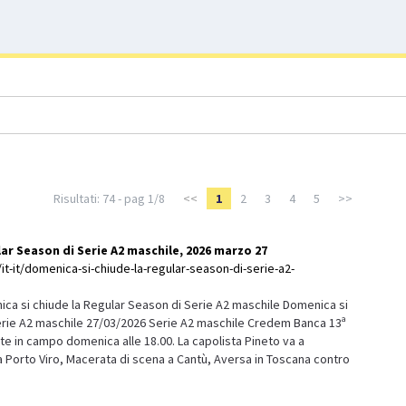
Risultati: 74 - pag 1/8
<<
1
2
3
4
5
>>
ar Season di Serie A2 maschile, 2026 marzo 27
it-it/domenica-si-chiude-la-regular-season-di-serie-a2-
a si chiude la Regular Season di Serie A2 maschile Domenica si
erie A2 maschile 27/03/2026 Serie A2 maschile Credem Banca 13ª
utte in campo domenica alle 18.00. La capolista Pineto va a
 Porto Viro, Macerata di scena a Cantù, Aversa in Toscana contro