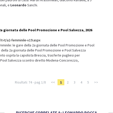
onali, e
Leonardo
Sanchi.
 2a giornata delle Pool Promozione e Pool Salvezza, 2026
it-it/a2-femminile-v19.aspx
minile: le gare della 2a giornata delle Pool Promozione e Pool
e della 2a giornata delle Pool Promozione e Pool Salvezza
nto ospita la capolista Brescia, trasferte pugliesi per
n Pool Salvezza scontro diretto Modena-Concorezzo,
Risultati: 74 - pag 1/8
<<
1
2
3
4
5
>>
RICERCHE CORRELATE A:
LEONARDO ROCCA