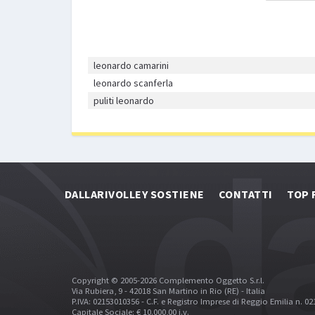
leonardo camarini
leonardo scanferla
puliti leonardo
DALLARIVOLLEY SOSTIENE
CONTATTI
TOP 
Copyright © 2005-2026 Complemento Oggetto S.r.l.
Via Rubiera, 9 - 42018 San Martino in Rio (RE) - Italia
P.IVA: 02153010356 - C.F. e Registro Imprese di Reggio Emilia n. 0
Capitale Sociale: € 10.000,00 i.v.