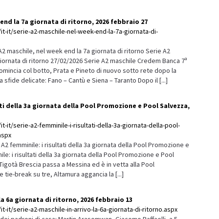
end la 7a giornata di ritorno, 2026 febbraio 27
it-it/serie-a2-maschile-nel-week-end-la-7a-giornata-di-
 maschile, nel week end la 7a giornata di ritorno Serie A2
giornata di ritorno 27/02/2026 Serie A2 maschile Credem Banca 7ª
comincia col botto, Prata e Pineto di nuovo sotto rete dopo la
 sfide delicate: Fano – Cantù e Siena – Taranto Dopo il [...]
ati della 3a giornata della Pool Promozione e Pool Salvezza,
t-it/serie-a2-femminile-i-risultati-della-3a-giornata-della-pool-
aspx
2 femminile: i risultati della 3a giornata della Pool Promozione e
e: i risultati della 3a giornata della Pool Promozione e Pool
igotà Brescia passa a Messina ed è in vetta alla Pool
tie-break su tre, Altamura aggancia la [...]
 la 6a giornata di ritorno, 2026 febbraio 13
t-it/serie-a2-maschile-in-arrivo-la-6a-giornata-di-ritorno.aspx
i dei padroni di casa: Martin Arasomwan, Giacomo Raffaelli, a 5