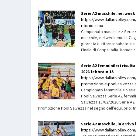
Serie A2 maschile, nel week 
https://www.dallarivolley.com/
ritorno.aspx
Campionato maschile > Serie A2
maschile, nel week end la 7a 
giornata di ritorno: sabato si 
Finale di Coppa Italia. Domenica
Serie A2 femminile: i risult
2026 febbraio 15
https://www.dallarivolley.com/i
promozione-e-pool-salvezza.
Campionato femminile > Serie A
Pool Salvezza Serie A2 femminil
Salvezza 15/02/2026 Serie A2 T
Promozione Pool Salvezza nel segno dell’equilibrio: tre 
Serie A2 maschile, in arrivo
https://www.dallarivolley.com/i
Tre ex ravennati negli organic