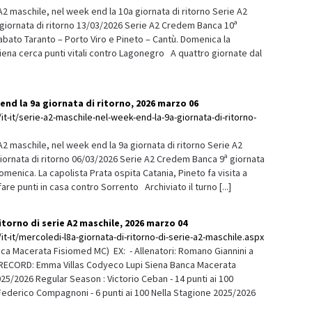
 maschile, nel week end la 10a giornata di ritorno Serie A2
 giornata di ritorno 13/03/2026 Serie A2 Credem Banca 10ª
sabato Taranto – Porto Viro e Pineto – Cantù. Domenica la
Siena cerca punti vitali contro Lagonegro A quattro giornate dal
 end la 9a giornata di ritorno, 2026 marzo 06
it-it/serie-a2-maschile-nel-week-end-la-9a-giornata-di-ritorno-
 maschile, nel week end la 9a giornata di ritorno Serie A2
iornata di ritorno 06/03/2026 Serie A2 Credem Banca 9ª giornata
menica. La capolista Prata ospita Catania, Pineto fa visita a
re punti in casa contro Sorrento Archiviato il turno [...]
itorno di serie A2 maschile, 2026 marzo 04
it-it/mercoledi-l8a-giornata-di-ritorno-di-serie-a2-maschile.aspx
ca Macerata Fisiomed MC) EX: - Allenatori: Romano Giannini a
I RECORD: Emma Villas Codyeco Lupi Siena Banca Macerata
5/2026 Regular Season : Victorio Ceban - 14 punti ai 100
0 Federico Compagnoni - 6 punti ai 100 Nella Stagione 2025/2026