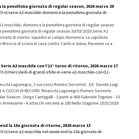
 la penultima giornata di regular season, 2026 marzo 20
it-it/serie-a2-maschile-domenica-la-penultima-giornata-di-
2 maschile, domenica la penultima giornata di regular season
a penultima giornata di regular season 20/03/2026 Serie A2
rnata di ritorno: squadre in campo domenica. La capolista
e Brescia di scena in casa contro Cantù e Siena, Ravenna va a
 Serie A2 maschile con l’11° turno di ritorno, 2026 marzo 17
it-it/mercoledi-di-grandi-sfide-in-serie-a2-maschile-con-l11-
ascita Lagonegro, 2 successi Romeo Sorrento) EX: Davide Luigi
1 A CACCIA DI RECORD: Rinascita Lagonegro Romeo Sorrento
ar Season : Diego Cantagalli - 1 punti ai 400 Gabriele Tognoni - 10
no Armenante - 8 attacchi vincenti ai 200 Nella Stagione 2025/2026
 end la 10a giornata di ritorno, 2026 marzo 13
it-it/serie-a2-maschile-nel-week-end-la-10a-giornata-di-