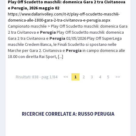
Play Off Scudetto maschili: domenica Gara 2 tra Civitanova
e
Perugia
, 2026 maggio 02
https://www.dallarivolley.com/it-it/play-off-scudetto-maschili-
domenica-alle-1800-gara-2-tra-civitanova-e-perugia.aspx
Campionato maschile > Play Off Scudetto maschili: domenica Gara
2 tra Civitanova e
Perugia
Play Off Scudetto maschili: domenica
Gara 2 tra Civitanova e
Perugia
02/05/2026 Play Off SuperLega
maschile Credem Banca, le Finali Scudetto si spostano nelle
Marche per Gara 2. Civitanova e
Perugia
in campo domenica alle
18.00 con diretta Rai Sport, [...]
Risultati: 838 - pag 1/84
<<
1
2
3
4
5
>>
RICERCHE CORRELATE A:
RUSSO PERUGIA