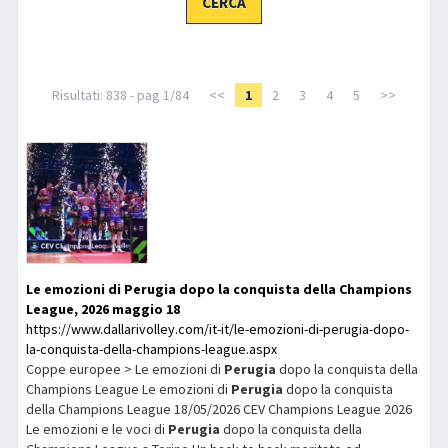
LIBRI
Risultati: 838 - pag 1/84
<<
1
2
3
4
5
>>
Le emozioni di
Perugia
dopo la conquista della Champions
League, 2026 maggio 18
https://www.dallarivolley.com/it-it/le-emozioni-di-perugia-dopo-
la-conquista-della-champions-league.aspx
Coppe europee > Le emozioni di
Perugia
dopo la conquista della
Champions League Le emozioni di
Perugia
dopo la conquista
della Champions League 18/05/2026 CEV Champions League 2026
Le emozioni e le voci di
Perugia
dopo la conquista della