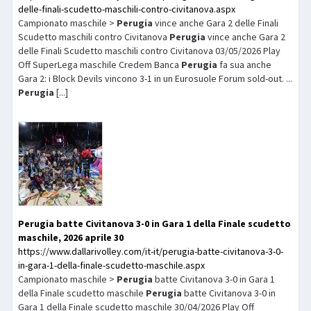
delle-finali-scudetto-maschili-contro-civitanova.aspx
Campionato maschile >
Perugia
vince anche Gara 2 delle Finali
Scudetto maschili contro Civitanova
Perugia
vince anche Gara 2
delle Finali Scudetto maschili contro Civitanova 03/05/2026 Play
Off SuperLega maschile Credem Banca
Perugia
fa sua anche
Gara 2: i Block Devils vincono 3-1 in un Eurosuole Forum sold-out. ...
Perugia
[...]
Perugia
batte Civitanova 3-0 in Gara 1 della Finale scudetto
maschile, 2026 aprile 30
https://www.dallarivolley.com/it-it/perugia-batte-civitanova-3-0-
in-gara-1-della-finale-scudetto-maschile.aspx
Campionato maschile >
Perugia
batte Civitanova 3-0 in Gara 1
della Finale scudetto maschile
Perugia
batte Civitanova 3-0 in
Gara 1 della Finale scudetto maschile 30/04/2026 Play Off