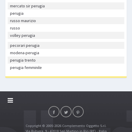
mercato sir perugia
perugia
russo maurizio
russo
volley perugia
pecorari perugia
modena-perugia
perugia trento
perugia femminile
DALLARIVOLLEY SOSTIENE
CONTATTI
Copyright © 2005-2026 Complemento Oggetto S.r.l.
TOP RICERCHE
Via Rubiera, 9 - 42018 San Martino in Rio (RE) - Italia