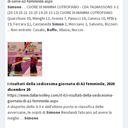
di-serie-a2-femminile.aspx
Simone
. ... CUORE DI MAMMA CUTROFIANO - CDA TALMASSONS 3-2
(25-19 25-21 23-25 19-25 15-12) CUORE DI MAMMA CUTROFIANO:
Quarchioni 20, Menghi 13, Avenia 7, Panucci 16, Caneva 10, M'Bra
19, Ferrara (L), Castaneda
Simon
2, Morciano 2, Salviato, Rizzieri.
... Non entrate: Casalis,
Buffo
, Allasia, Nuccio.
I risultati della sedicesima giornata di A2 femminile, 2020
dicembre 20
https://www.dallarivolley.com/it-it/i-risultati-della-sedicesima-
giornata-di-a2-femminile.aspx
A dispetto dello 0-3 e dell'ultimo posto in classifica delle
avversarie, le ospiti di
Simone
Bendandi faticano ad avere la
meglio. ...
Simone
.