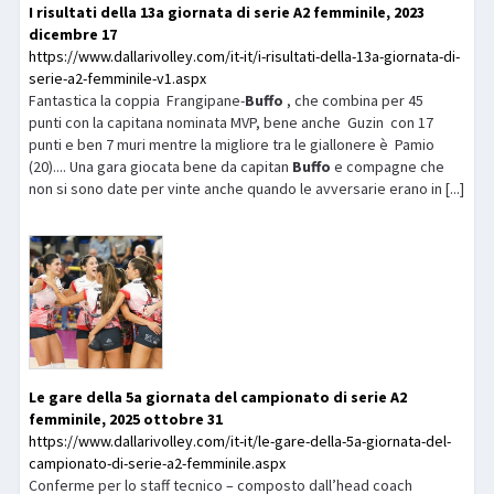
I risultati della 13a giornata di serie A2 femminile, 2023
dicembre 17
https://www.dallarivolley.com/it-it/i-risultati-della-13a-giornata-di-
serie-a2-femminile-v1.aspx
Fantastica la coppia Frangipane-
Buffo
, che combina per 45
punti con la capitana nominata MVP, bene anche Guzin con 17
punti e ben 7 muri mentre la migliore tra le giallonere è Pamio
(20).... Una gara giocata bene da capitan
Buffo
e compagne che
non si sono date per vinte anche quando le avversarie erano in [...]
Le gare della 5a giornata del campionato di serie A2
femminile, 2025 ottobre 31
https://www.dallarivolley.com/it-it/le-gare-della-5a-giornata-del-
campionato-di-serie-a2-femminile.aspx
Conferme per lo staff tecnico – composto dall’head coach