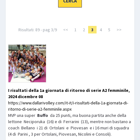
LIBRI
Risultati: 89 - pag 3/9
<<
1
2
3
4
5
>>
I risultati della 1a giornata di ritorno di serie A2 femminile,
2024 dicembre 08
https://www.dallarivolley.com/it-it/i-risultati-della-1a-giornata-di-
ritorno-di-serie-a2-femminile.aspx
MVP una super
Buffo
da 25 punti, ma buona partita anche della
lettone Neciporuka (16) e di Ferrarini (13), mentre non bastano a
coach Bellano i 21 di Ortolani e Piovesan e i 16 muri di squadra
(4 di Parini , 3 per Ortolani, Piovesan, Nicolini e Consoli).