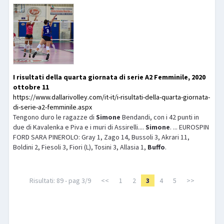
I risultati della quarta giornata di serie A2 Femminile, 2020
ottobre 11
https://www.dallarivolley.com/it-it/i-risultati-della-quarta-giornata-
di-serie-a2-femminile.aspx
Tengono duro le ragazze di
Simone
Bendandi, con i 42 punti in
due di Kavalenka e Piva e i muri di Assirelli....
Simone
. ... EUROSPIN
FORD SARA PINEROLO: Gray 1, Zago 14, Bussoli 3, Akrari 11,
Boldini 2, Fiesoli 3, Fiori (L), Tosini 3, Allasia 1,
Buffo
.
Risultati: 89 - pag 3/9
<<
1
2
3
4
5
>>