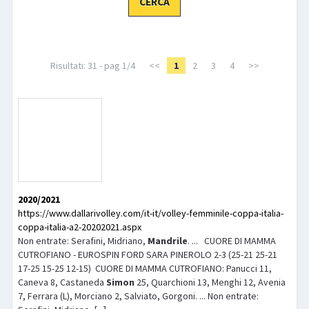
LIBRI
Risultati: 31 - pag 1/4
<<
1
2
3
4
>>
2020/2021
https://www.dallarivolley.com/it-it/volley-femminile-coppa-italia-
coppa-italia-a2-20202021.aspx
Non entrate: Serafini, Midriano,
Mandrile
. ... CUORE DI MAMMA
CUTROFIANO - EUROSPIN FORD SARA PINEROLO 2-3 (25-21 25-21
17-25 15-25 12-15) CUORE DI MAMMA CUTROFIANO: Panucci 11,
Caneva 8, Castaneda
Simon
25, Quarchioni 13, Menghi 12, Avenia
7, Ferrara (L), Morciano 2, Salviato, Gorgoni. ... Non entrate: