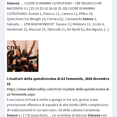
Simone
. ... CUORE DI MAMMA CUTROFIANO - CBF BALDUCCI HR
MACERATA 3-1 (25-19 25-20 26-28 25-20) CUORE DI MAMMA
CUTROFIANO: Avenia 1, Panucci 11, Caneva 12, M'Bra 18,
Quarchioni 14, Menghi 16, Ferrara (L), Castaneda
Simon
2,
Salviato. ... LPM BAM MONDOVI': Tanase 13, Molinaro 11, Scola 4,
Hardeman 21, Mazzon 15, Taborelli 11, De Nardi (L), Bordignon, [...]
I risultati della quindicesima di A2 femminile, 2020 dicembre
13
https://www.dallarivolley.com/it-it/i-risultati-della-quindicesima-di-
a2-femminile.aspx
Il successo in Friuli è netto e giunge in tre set, grazie a una
prestazione offensiva di squadra di alto livello (46% complessivo
di realizzazione) in cui spiccano i 18 della cubana Castaneda
Simon
e i 17 di Quarchioni. ... Le vicentine di Alessio
Simone
non