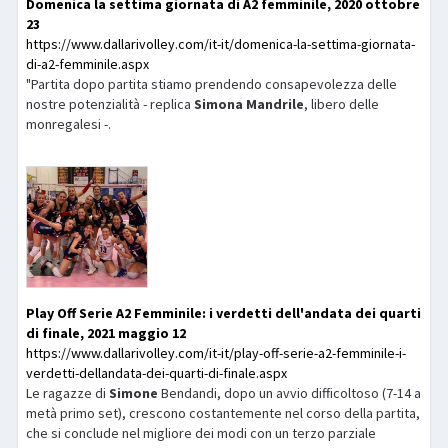
Domenica la settima giornata di A2 femminile, 2020 ottobre
23
https://www.dallarivolley.com/it-it/domenica-la-settima-giornata-
di-a2-femminile.aspx
"Partita dopo partita stiamo prendendo consapevolezza delle
nostre potenzialità - replica
Simona
Mandrile
, libero delle
monregalesi -.
Play Off Serie A2 Femminile: i verdetti dell'andata dei quarti
di finale, 2021 maggio 12
https://www.dallarivolley.com/it-it/play-off-serie-a2-femminile-i-
verdetti-dellandata-dei-quarti-di-finale.aspx
Le ragazze di
Simone
Bendandi, dopo un avvio difficoltoso (7-14 a
metà primo set), crescono costantemente nel corso della partita,
che si conclude nel migliore dei modi con un terzo parziale