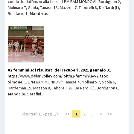
condotto dall’inizio alla fine. ... LPM BAM MONDOVI': Bordignon 2,
Molinaro 7, Scola, Tanase 13, Mazzon 7, Taborelli 8, De Nardi (L),
Bonifacio 1,
Mandrile
.
A2 femminile: i risultati dei recuperi, 2021 gennaio 31
https://www.dallarivolley.com/it-it/a2-femminile-v2.aspx
Simone
. ... LPM BAM MONDOVI': Tanase 4, Molinaro 7, Scola 6,
Hardeman 19, Mazzon 8, Taborelli 28, De Nardi (L), Bordignon 6,
Mandrile
, Serafini.
Risultati: 31 - pag 1/4
<<
1
2
3
4
>>