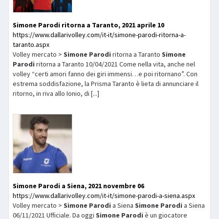
Simone
Parodi
ritorna a Taranto, 2021 aprile 10
https://www.dallarivolley.com/it-it/simone-parodi-ritorna-a-
taranto.aspx
Volley mercato >
Simone
Parodi
ritorna a Taranto
Simone
Parodi
ritorna a Taranto 10/04/2021 Come nella vita, anche nel
volley “certi amori fanno dei giri immensi…e poi ritornano”. Con
estrema soddisfazione, la Prisma Taranto è lieta di annunciare il
ritorno, in riva allo Ionio, di [...]
Simone
Parodi
a Siena, 2021 novembre 06
https://www.dallarivolley.com/it-it/simone-parodi-a-siena.aspx
Volley mercato >
Simone
Parodi
a Siena
Simone
Parodi
a Siena
06/11/2021 Ufficiale. Da oggi
Simone
Parodi
è un giocatore