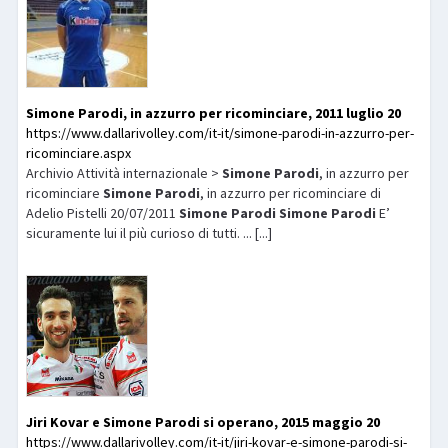
Simone
Parodi
, in azzurro per ricominciare, 2011 luglio 20
https://www.dallarivolley.com/it-it/simone-parodi-in-azzurro-per-
ricominciare.aspx
Archivio Attività internazionale >
Simone
Parodi
, in azzurro per
ricominciare
Simone
Parodi
, in azzurro per ricominciare di
Adelio Pistelli 20/07/2011
Simone
Parodi
Simone
Parodi
E’
sicuramente lui il più curioso di tutti. ... [...]
Jiri Kovar e
Simone
Parodi
si operano, 2015 maggio 20
https://www.dallarivolley.com/it-it/jiri-kovar-e-simone-parodi-si-