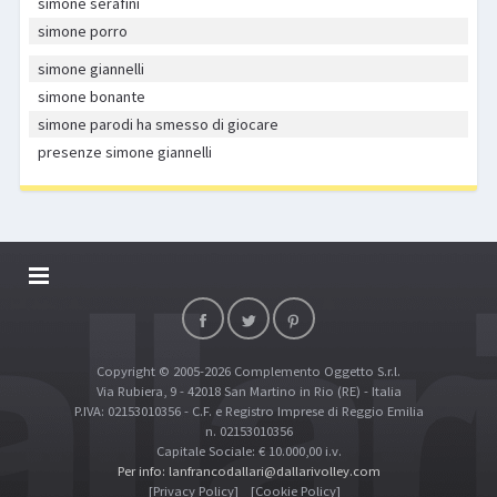
simone serafini
simone porro
simone giannelli
simone bonante
simone parodi ha smesso di giocare
presenze simone giannelli
DALLARIVOLLEY SOSTIENE
CONTATTI
Copyright © 2005-2026 Complemento Oggetto S.r.l.
TOP RICERCHE
Via Rubiera, 9 - 42018 San Martino in Rio (RE) - Italia
SITE MAP
P.IVA: 02153010356 - C.F. e Registro Imprese di Reggio Emilia
n. 02153010356
Capitale Sociale: € 10.000,00 i.v.
Per info: lanfrancodallari@dallarivolley.com
[Privacy Policy]
[Cookie Policy]