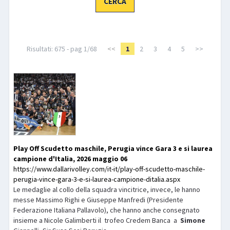
LIBRI
Risultati: 675 - pag 1/68
<<
1
2
3
4
5
>>
Play Off Scudetto maschile, Perugia vince Gara 3 e si laurea
campione d'Italia, 2026 maggio 06
https://www.dallarivolley.com/it-it/play-off-scudetto-maschile-
perugia-vince-gara-3-e-si-laurea-campione-ditalia.aspx
Le medaglie al collo della squadra vincitrice, invece, le hanno
messe Massimo Righi e Giuseppe Manfredi (Presidente
Federazione Italiana Pallavolo), che hanno anche consegnato
insieme a Nicole Galimberti il trofeo Credem Banca a
Simone