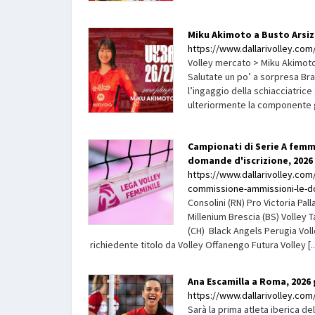
Miku Akimoto a Busto Arsizi
https://www.dallarivolley.com/
Volley mercato > Miku Akimoto
Salutate un po’ a sorpresa Br
l’ingaggio della schiacciatrice
ulteriormente la componente g
Campionati di Serie A femm
domande d'iscrizione, 2026 
https://www.dallarivolley.com/
commissione-ammissioni-le-d
Consolini (RN) Pro Victoria Pall
Millenium Brescia (BS) Volley 
(CH) Black Angels Perugia Voll
richiedente titolo da Volley Offanengo Futura Volley [..
Ana Escamilla a Roma, 2026
https://www.dallarivolley.com/
Sarà la prima atleta iberica del