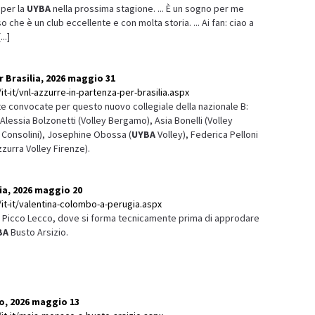
 per la
UYBA
nella prossima stagione. ... È un sogno per me
o che è un club eccellente e con molta storia. ... Ai fan: ciao a
..]
r Brasilia, 2026 maggio 31
t-it/vnl-azzurre-in-partenza-per-brasilia.aspx
lete convocate per questo nuovo collegiale della nazionale B:
 Alessia Bolzonetti (Volley Bergamo), Asia Bonelli (Volley
. Consolini), Josephine Obossa (
UYBA
Volley), Federica Pelloni
zzurra Volley Firenze).
a, 2026 maggio 20
/it-it/valentina-colombo-a-perugia.aspx
lla Picco Lecco, dove si forma tecnicamente prima di approdare
BA
Busto Arsizio.
o, 2026 maggio 13