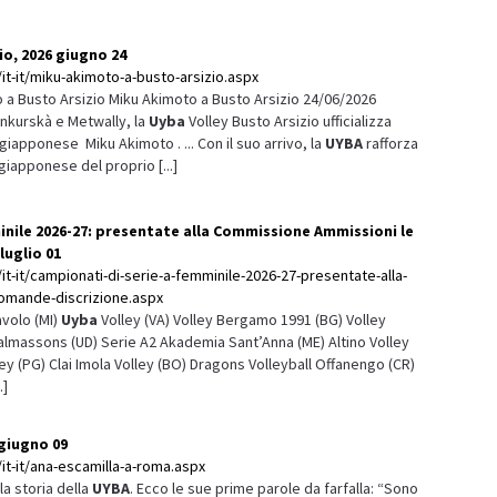
o, 2026 giugno 24
it-it/miku-akimoto-a-busto-arsizio.aspx
 a Busto Arsizio Miku Akimoto a Busto Arsizio 24/06/2026
ankurskà e Metwally, la
Uyba
Volley Busto Arsizio ufficializza
 giapponese Miku Akimoto . ... Con il suo arrivo, la
UYBA
rafforza
iapponese del proprio [...]
inile 2026-27: presentate alla Commissione Ammissioni le
luglio 01
it-it/campionati-di-serie-a-femminile-2026-27-presentate-alla-
omande-discrizione.aspx
avolo (MI)
Uyba
Volley (VA) Volley Bergamo 1991 (BG) Volley
Talmassons (UD) Serie A2 Akademia Sant’Anna (ME) Altino Volley
ey (PG) Clai Imola Volley (BO) Dragons Volleyball Offanengo (CR)
.]
 giugno 09
it-it/ana-escamilla-a-roma.aspx
la storia della
UYBA
. Ecco le sue prime parole da farfalla: “Sono