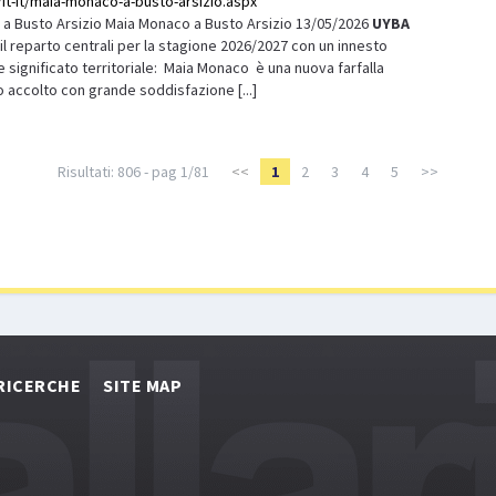
/it-it/maia-monaco-a-busto-arsizio.aspx
a Busto Arsizio Maia Monaco a Busto Arsizio 13/05/2026
UYBA
il reparto centrali per la stagione 2026/2027 con un innesto
e significato territoriale: Maia Monaco è una nuova farfalla
o accolto con grande soddisfazione [...]
Risultati: 806 - pag 1/81
<<
1
2
3
4
5
>>
RICERCHE
SITE MAP