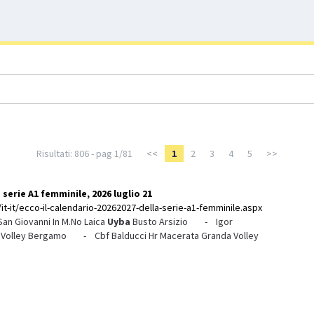
Risultati: 806 - pag 1/81
<<
1
2
3
4
5
>>
 serie A1 femminile, 2026 luglio 21
it-it/ecco-il-calendario-20262027-della-serie-a1-femminile.aspx
n Giovanni In M.No Laica
Uyba
Busto Arsizio - Igor
e Volley Bergamo - Cbf Balducci Hr Macerata Granda Volley